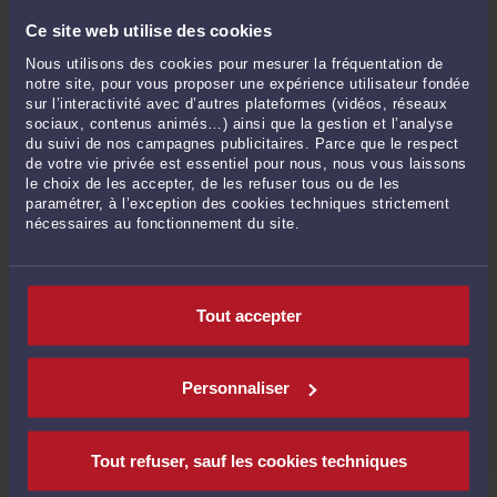
Attaquer la Préfecture devant le Tribunal administratif en responsabilité par
Ce site web utilise des cookies
un étranger
-
Le 26 juil. 2021 à 17:28
Nous utilisons des cookies pour mesurer la fréquentation de
La compétence de la DREETS en droit de l'immigration
-
Le 8 juil. 2021 à 17:46
notre site, pour vous proposer une expérience utilisateur fondée
Le viol et l'emprise en droit pénal : quelle relation ?
-
Le 28 juin 2021 à 17:36
sur l’interactivité avec d’autres plateformes (vidéos, réseaux
sociaux, contenus animés…) ainsi que la gestion et l’analyse
Les nouvelles étapes de la demande d'introduction de salarié étranger
-
Le
du suivi de nos campagnes publicitaires. Parce que le respect
18 juin 2021 à 19:34
de votre vie privée est essentiel pour nous, nous vous laissons
Nouvelle procédure de demande d'autorisation de travail en ligne
-
Le 25
le choix de les accepter, de les refuser tous ou de les
paramétrer, à l’exception des cookies techniques strictement
mai 2021 à 19:20
nécessaires au fonctionnement du site.
Voir toutes ses publications
Tout accepter
Derniers commentaires
Personnaliser
christian :
« altération ou abolition les psy eux même disent que médicale on ... »
Le 25 nov. 2025 à 17:52
sur
L'irresponsabilité pénale : ...
Mme Yue HOU :
« Bonjour, mon employeur m'a fait une demande d'autorisation
Tout refuser, sauf les cookies techniques
de ... »