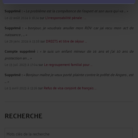
Le 18 juil. 2025 à 20:15
sur
Refus d’autorisation de travail ...
Supprimé :
« Le problème est la compétence de l'expert et son aura qui va ... »
Le 22 août 2024 à 18:24
sur
L'irresponsabilité pénale : ...
Supprimé :
« bonjour, je voudrais anuller mon RDV car jai recu mon act de
naissance , ... »
Le 29 janv. 2024 à 13:38
sur
DREETS et titre de séjour ...
Compte supprimé :
« Je suis un enfant mineur de 16 ans et j'ai 10 ans de
protection en ... »
Le 13 juil. 2023 à 17:04
sur
Le regroupement familial pour ...
Supprimé :
« Bonjour maître je veux porté plainte contre le préfet de Angers , est
... »
Le 5 avril 2023 à 13:26
sur
Refus de visa conjoint de français ...
RECHERCHE