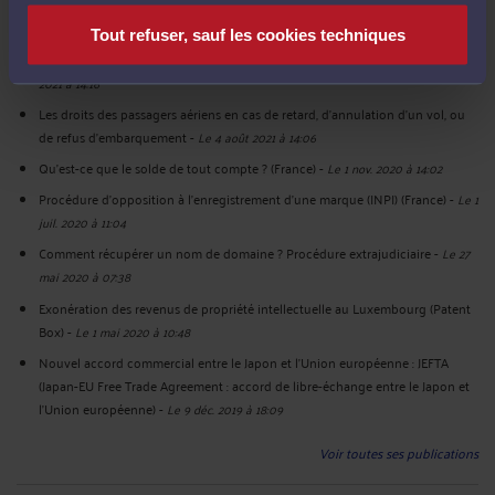
La recherche d'antériorité avant le dépôt d'une marque
-
Le 15 févr. 2022 à
23:22
Tout refuser, sauf les cookies techniques
La France adapte son code de la route aux véhicules autonomes
-
Le 4 août
2021 à 14:16
Les droits des passagers aériens en cas de retard, d'annulation d'un vol, ou
de refus d'embarquement
-
Le 4 août 2021 à 14:06
Qu’est-ce que le solde de tout compte ? (France)
-
Le 1 nov. 2020 à 14:02
Procédure d'opposition à l'enregistrement d'une marque (INPI) (France)
-
Le 1
juil. 2020 à 11:04
Comment récupérer un nom de domaine ? Procédure extrajudiciaire
-
Le 27
mai 2020 à 07:38
Exonération des revenus de propriété intellectuelle au Luxembourg (Patent
Box)
-
Le 1 mai 2020 à 10:48
Nouvel accord commercial entre le Japon et l'Union européenne : JEFTA
(Japan-EU Free Trade Agreement : accord de libre-échange entre le Japon et
l'Union européenne)
-
Le 9 déc. 2019 à 18:09
Voir toutes ses publications