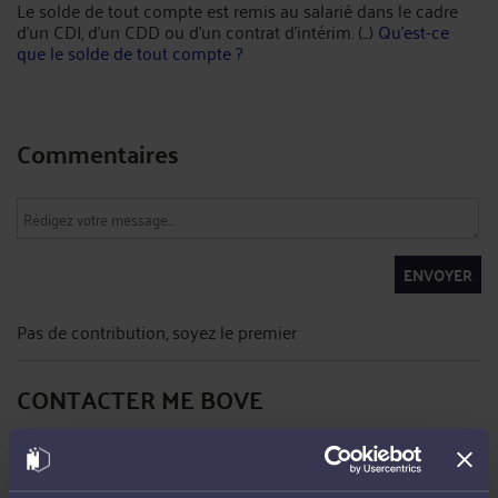
Le solde de tout compte est remis au salarié dans le cadre
d’un CDI, d’un CDD ou d’un contrat d’intérim. (...)
Qu’est-ce
que le solde de tout compte ?
Commentaires
ENVOYER
Pas de contribution, soyez le premier
CONTACTER ME BOVE
PRENDRE RDV EN CABINET