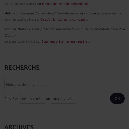
Le 23 juin 2026 à 10:43
sur
Modèle de lettre de demande de ...
Melchior :
« Bonjour. Cet article est très intéressant et cadre avec ce que j'ai ... »
Le 1 juin 2026 à 08:42
sur
Ce qu’un fonctionnaire convoqué ...
Sprunki Mods :
« Pour présenter une requête en sursis à exécution devant la
CAA, ... »
Le 21 mai 2026 à 09:13
sur
Comment présenter une requête ...
RECHERCHE
Publié du
au
ARCHIVES