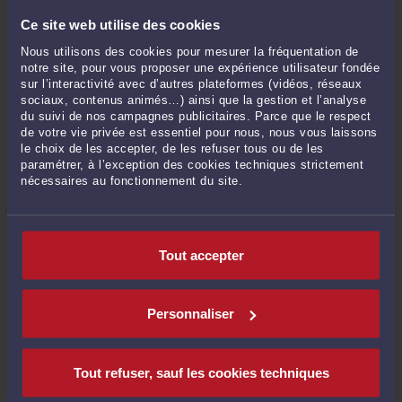
Décembre 2024
Ce site web utilise des cookies
Novembre 2024
Nous utilisons des cookies pour mesurer la fréquentation de
notre site, pour vous proposer une expérience utilisateur fondée
Octobre 2024
sur l’interactivité avec d’autres plateformes (vidéos, réseaux
Septembre 2024
sociaux, contenus animés…) ainsi que la gestion et l’analyse
du suivi de nos campagnes publicitaires. Parce que le respect
Août 2024
de votre vie privée est essentiel pour nous, nous vous laissons
Juillet 2024
le choix de les accepter, de les refuser tous ou de les
paramétrer, à l’exception des cookies techniques strictement
Juin 2024
nécessaires au fonctionnement du site.
Mai 2024
Avril 2024
Mars 2024
Tout accepter
Février 2024
Janvier 2024
Décembre 2023
Personnaliser
Novembre 2023
Octobre 2023
Tout refuser, sauf les cookies techniques
Septembre 2023