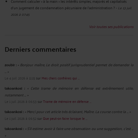
Comment calculer « à la main » les intérêts simples, majorés et capitalisés
d’un jugement de condamnation pécuniaire de l’administration ?
-
Le 13 juil.
2026 à 07:45
Voir toutes ses publications
Derniers commentaires
zoubir :
« Bonjour maître, Le droit positif jurisprudentiel permet de demander la
... »
Le 4 juil. 2026 à 11:15
sur
Mes chers confrères qui ...
takoankosi :
« Cette trame de mémoire en défense est extrêmement utile,
notamment ... »
Le 1 juil. 2026 à 06:53
sur
Trame de mémoire en défense ...
takoankosi :
« Merci pour cet article très éclairant, Maître. La course contre la ... »
Le 1 juil. 2026 à 06:52
sur
Que peut-on faire lorsque le ...
takoankosi :
« S’il estime avoir à faire une observation ou une suggestion, c’est ...
»