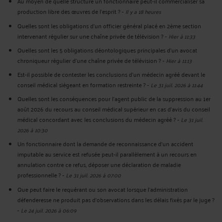
Au moyen de quelle structure un fonctionnaire peut-il commercialiser sa
production libre des œuvres de l’esprit ?
-
Il y a 18 heures
Quelles sont les obligations d’un officier général placé en 2ème section
intervenant régulier sur une chaîne privée de télévision ?
-
Hier à 11:33
Quelles sont les 5 obligations déontologiques principales d’un avocat
chroniqueur régulier d’une chaîne privée de télévision ?
-
Hier à 11:13
Est-il possible de contester les conclusions d’un médecin agréé devant le
conseil médical siégeant en formation restreinte ?
-
Le 31 juil. 2026 à 11:44
Quelles sont les conséquences pour l’agent public de la suppression au 1er
août 2026 du recours au conseil médical supérieur en cas d'avis du conseil
médical concordant avec les conclusions du médecin agréé ?
-
Le 31 juil.
2026 à 10:30
Un fonctionnaire dont la demande de reconnaissance d’un accident
imputable au service est refusée peut-il parallèlement à un recours en
annulation contre ce refus, déposer une déclaration de maladie
professionnelle ?
-
Le 31 juil. 2026 à 07:00
Que peut faire le requérant ou son avocat lorsque l'administration
défenderesse ne produit pas d'observations dans les délais fixés par le juge ?
-
Le 24 juil. 2026 à 06:09