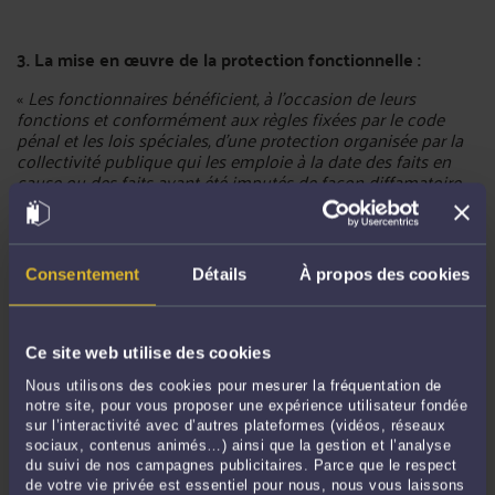
3. La mise en œuvre de la protection fonctionnelle :
«
Les fonctionnaires bénéficient, à l'occasion de leurs
fonctions et conformément aux règles fixées par le code
pénal et les lois spéciales, d'une protection organisée par la
collectivité publique qui les emploie à la date des faits en
cause ou des faits ayant été imputés de façon diffamatoire
au fonctionnaire..
.»
Loi n°83-634 du 13 juillet 1983 - art. 11 protection des agents
Ainsi il est important de solliciter la protection fonctionnelle
Consentement
Détails
À propos des cookies
auprès de son administration et bien évidemment d’en
garder une preuve.
Ce site web utilise des cookies
La protection fonctionnelle est un droit pour tous agents
publics tendant à ce que l’administration les protège contre
Nous utilisons des cookies pour mesurer la fréquentation de
les menaces, violences, voies de fait, injures, diffamations ou
notre site, pour vous proposer une expérience utilisateur fondée
outrages dont ils pourraient être victimes à l’occasion de
sur l’interactivité avec d’autres plateformes (vidéos, réseaux
leurs fonctions, et de réparer, ou prendre en charge leurs frais
sociaux, contenus animés…) ainsi que la gestion et l’analyse
de procédure, ou le cas échéant, le préjudice qui en résulte.
du suivi de nos campagnes publicitaires. Parce que le respect
de votre vie privée est essentiel pour nous, nous vous laissons