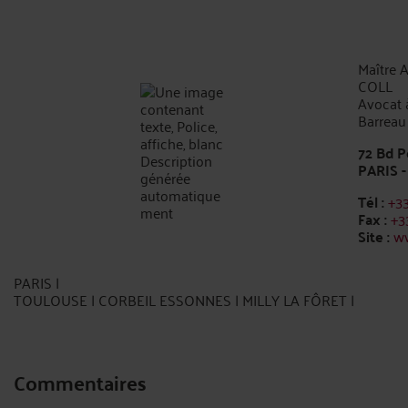
Maître 
COLL
Avocat à
Barreau
72 Bd P
PARIS -
Tél :
+3
Fax :
+3
Site :
ww
PARIS |
TOULOUSE | CORBEIL ESSONNES | MILLY LA FÔRET |
Commentaires