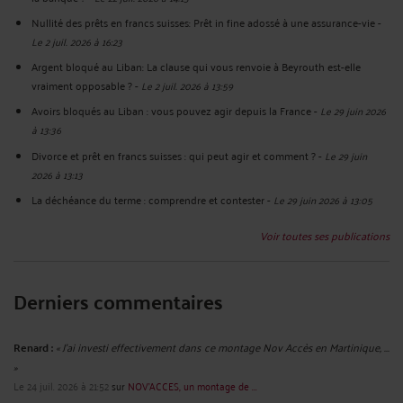
Nullité des prêts en francs suisses: Prêt in fine adossé à une assurance-vie
-
Le 2 juil. 2026 à 16:23
Argent bloqué au Liban: La clause qui vous renvoie à Beyrouth est-elle
vraiment opposable ?
-
Le 2 juil. 2026 à 13:59
Avoirs bloqués au Liban : vous pouvez agir depuis la France
-
Le 29 juin 2026
à 13:36
Divorce et prêt en francs suisses : qui peut agir et comment ?
-
Le 29 juin
2026 à 13:13
La déchéance du terme : comprendre et contester
-
Le 29 juin 2026 à 13:05
Voir toutes ses publications
Derniers commentaires
Renard :
« J'ai investi effectivement dans ce montage Nov Accès en Martinique, ...
»
Le 24 juil. 2026 à 21:52
sur
NOV'ACCES, un montage de ...