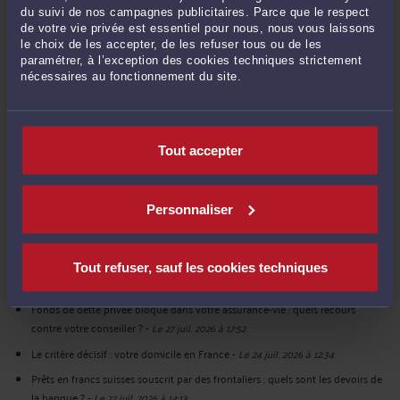
du suivi de nos campagnes publicitaires. Parce que le respect
CONSULTER PAR VIDÉO
de votre vie privée est essentiel pour nous, nous vous laissons
le choix de les accepter, de les refuser tous ou de les
paramétrer, à l’exception des cookies techniques strictement
nécessaires au fonctionnement du site.
CONSULTER PAR TÉLÉPHONE
Tout accepter
DERNIÈRES PUBLICATIONS
Personnaliser
Vous avez financé un investissement locatif avec un prêt en francs suisses ?
Votre montage est peut-être attaquable.
-
Le 31 juil. 2026 à 10:58
Peut-on contester les intérêts et indemnités réclamés par la banque ?
-
Le 29
Tout refuser, sauf les cookies techniques
juil. 2026 à 11:29
Fonds de dette privée bloqué dans votre assurance-vie : quels recours
contre votre conseiller ?
-
Le 27 juil. 2026 à 17:52
Le critère décisif : votre domicile en France
-
Le 24 juil. 2026 à 12:34
Prêts en francs suisses souscrit par des frontaliers : quels sont les devoirs de
la banque ?
-
Le 22 juil. 2026 à 14:13