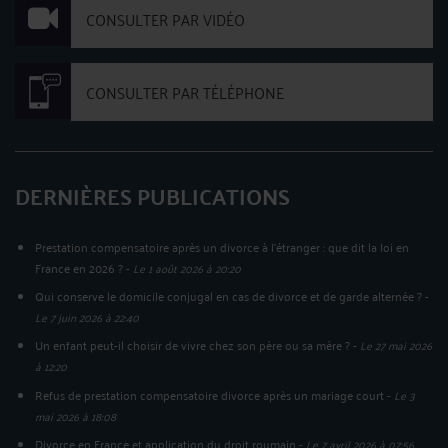
CONSULTER PAR VIDÉO
CONSULTER PAR TÉLÉPHONE
DERNIÈRES PUBLICATIONS
Prestation compensatoire après un divorce à l'étranger : que dit la loi en
France en 2026 ?
-
Le 1 août 2026 à 20:20
Qui conserve le domicile conjugal en cas de divorce et de garde alternée ?
-
Le 7 juin 2026 à 22:40
Un enfant peut-il choisir de vivre chez son père ou sa mère ?
-
Le 27 mai 2026
à 12:20
Refus de prestation compensatoire divorce après un mariage court
-
Le 3
mai 2026 à 18:08
Divorce en France et application du droit roumain
-
Le 7 avril 2026 à 07:56