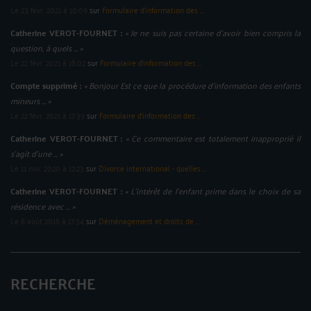
Le 23 févr. 2021 à 10:09
sur
Formulaire d'information des ...
Catherine VEROT-FOURNET :
« Je ne suis pas certaine d'avoir bien compris la
question, à quels ... »
Le 22 févr. 2021 à 18:02
sur
Formulaire d'information des ...
Compte supprimé :
« Bonjour Est ce que la procédure d'information des enfants
mineurs ... »
Le 22 févr. 2021 à 17:39
sur
Formulaire d'information des ...
Catherine VEROT-FOURNET :
« Ce commentaire est totalement inapproprié il
s'agit d'une ... »
Le 11 nov. 2020 à 12:23
sur
Divorce international - quelles ...
Catherine VEROT-FOURNET :
« L'intérêt de l'enfant prime dans le choix de sa
résidence avec ... »
Le 8 août 2018 à 17:34
sur
Déménagement et droits de ...
RECHERCHE