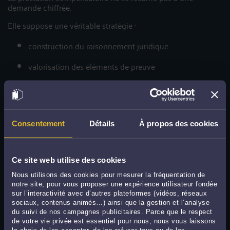
demande chiffrée.
Elle suppose une véritable stratégie :
construction du raisonnement juridique
valorisation des éléments de preuve
anticipation de l’analyse du juge
négociation en amont lorsque cela est pertinent
Un dossier mal préparé peut conduire :
Consentement
Détails
À propos des cookies
à un rejet total
Ce site web utilise des cookies
ou à une décision défavorable difficilement réversible
Nous utilisons des cookies pour mesurer la fréquentation de
notre site, pour vous proposer une expérience utilisateur fondée
Avocat divorce à Lyon : un accompagnement sur mesure
sur l’interactivité avec d’autres plateformes (vidéos, réseaux
sociaux, contenus animés…) ainsi que la gestion et l’analyse
Vous êtes engagé dans une procédure de divorce amiable à
du suivi de nos campagnes publicitaires. Parce que le respect
Lyon et vous vous interrogez sur vos droits ?
de votre vie privée est essentiel pour nous, nous vous laissons