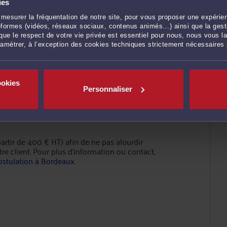
ies
mesurer la fréquentation de notre site, pour vous proposer une expérien
nfraternité et
ateformes (vidéos, réseaux sociaux, contenus animés…) ainsi que la gesti
ue le respect de votre vie privée est essentiel pour nous, nous vous la
ramétrer, à l’exception des cookies techniques strictement nécessaires
 je m'attache à suivre la procédure
açon précise et
réactive
du suivi et du
ookies
 avec le Tribunal et les autres confrères
Personnaliser
n correspondant et de le présenter à la
artir de 400 € HT) afin de ne pas alourdir
re client. Pour plus d'information ou contact,
ostulation à Bordeaux
.