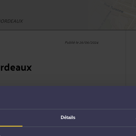
0 BORDEAUX
Publié le 26/06/2024
ordeaux
nal de
Détails
assure les
ur les confrères