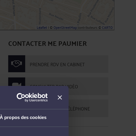
Leaflet
| ©
OpenStreetMap
contributeurs ©
CARTO
CONTACTER ME PAUMIER
PRENDRE RDV EN CABINET
CONSULTER PAR VIDÉO
CONSULTER PAR TÉLÉPHONE
À propos des cookies