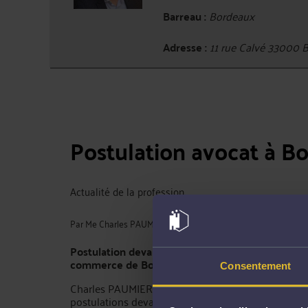
Barreau :
Bordeaux
Adresse :
11 rue Calvé 3300
Postulation avocat à B
Actualité de la profession
Par
Me Charles PAUMIER
Postulation devant le Tribunal Judiciaire et Tribu
commerce de Bordeaux
Consentement
Charles PAUMIER, avocat au barreau de Bordeaux, 
postulations devant les juridictions bordelaises po