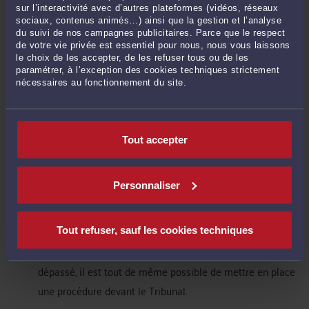
fixé. Cette mise en demeure doit contenir une description
sur l’interactivité avec d’autres plateformes (vidéos, réseaux
précise des défauts constatés et des travaux à réaliser
sociaux, contenus animés…) ainsi que la gestion et l’analyse
du suivi de nos campagnes publicitaires. Parce que le respect
pour les réparer. Il est important de noter que le délai fixé
de votre vie privée est essentiel pour nous, nous vous laissons
dans la mise en demeure ne doit pas être trop court, afin
le choix de les accepter, de les refuser tous ou de les
paramétrer, à l’exception des cookies techniques strictement
de laisser suffisamment de temps au constructeur pour
nécessaires au fonctionnement du site.
réaliser les travaux nécessaires. Si le constructeur ne
répond pas à la mise en demeure ou ne procède pas aux
réparations dans le délai imparti, vous pouvez saisir le
Tout accepter
tribunal compétent pour faire valoir vos droits et obtenir
la réparation des réserves.
Personnaliser
Ne pas tarder à agir : Il est important de ne pas tarder à
agir si les réserves ne sont pas levées par le constructeur
dans le délai d'un an. N'attendez pas la fin du délai d'un
Tout refuser, sauf les cookies techniques
an pour entreprendre ces démarches. Si le délai est
dépassé, il est tout de même possible de mettre en place
une procédure devant le Tribunal.