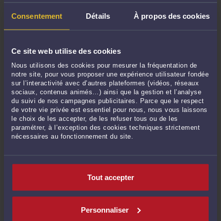
avec assurance afin de vérifier si vous bénéficier d’une
protection juridique
Consentement
Détails
À propos des cookies
N’hésitez pas à nous contacter
David BENSAHKOUN
Ce site web utilise des cookies
Nous utilisons des cookies pour mesurer la fréquentation de
Avocat à la Cour
notre site, pour vous proposer une expérience utilisateur fondée
sur l’interactivité avec d’autres plateformes (vidéos, réseaux
http://davidbensahkoun.avocat.fr/
sociaux, contenus animés…) ainsi que la gestion et l’analyse
55 rue Servandoni
33 000 BORDEAUX
TEL : 06-11-96-91-33
du suivi de nos campagnes publicitaires. Parce que le respect
de votre vie privée est essentiel pour nous, nous vous laissons
Courriel :
david.bsk@live.fr
le choix de les accepter, de les refuser tous ou de les
paramétrer, à l’exception des cookies techniques strictement
nécessaires au fonctionnement du site.
Commentaires
Tout accepter
Personnaliser
ENVOYER