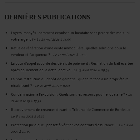
DERNIÈRES PUBLICATIONS
Loyers impayés : comment expulser un locataire sans perdre des mois… ni
votre argent ?
-
Le 24 mai 2026 à 14:55
Refus de réitération d’une vente immobilière : quelles solutions pour le
vendeur et l’acquéreur ?
-
Le 17 mai 2026 à 10:15
La cour d’appel accorde des délais de paiement : Résiliation du bail écartée
après apurement de la dette locative
-
Le 13 avril 2026 à 09:54
La non-restitution du dépôt de garantie : que faire face à un propriétaire
récalcitrant ?
-
Le 28 avril 2025 à 10:41
Condamnation à l'expulsion : Quels sont les recours pour le locataire ?
-
Le
22 avril 2025 à 13:39
Recouvrement de créances devant le Tribunal de Commerce de Bordeaux
-
Le 8 avril 2025 à 16:32
Protection juridique : pensez à vérifier vos contrats d’assurance !
-
Le 6 avril
2025 à 10:35
la trêve hivernale
-
Le 25 août 2024 à 11:38