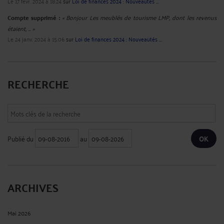
Le 17 févr. 2024 à 18:24
sur
Loi de finances 2024 : Nouveautés ...
Compte supprimé :
« Bonjour Les meublés de tourisme LMP, dont les revenus
étaient, ... »
Le 24 janv. 2024 à 15:06
sur
Loi de finances 2024 : Nouveautés ...
RECHERCHE
Publié du
au
ARCHIVES
Mai 2026