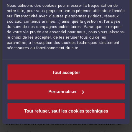
Nous utilisons des cookies pour mesurer la fréquentation de
Il convient également de conserver à l'esprit que la SARL de
notre site, pour vous proposer une expérience utilisateur fondée
famille est une société de forme commerciale. Il est donc
sur l’interactivité avec d’autres plateformes (vidéos, réseaux
nécessaire de produire des comptes annuels et de les publier
sociaux, contenus animés…) ainsi que la gestion et l’analyse
chaque année sur le site du guichet unique. Cela représente
du suivi de nos campagnes publicitaires. Parce que le respect
un coût à anticiper.
de votre vie privée est essentiel pour nous, nous vous laissons
le choix de les accepter, de les refuser tous ou de les
3) Quelle structure choisir pour un projet d’investissement
paramétrer, à l’exception des cookies techniques strictement
immobilier locatif meublé ?
nécessaires au fonctionnement du site.
Le choix dépend essentiellement des objectifs de
l’investisseur et de la nature de son projet d’investissement.
Une structure sociétaire n'est pas adaptée à tous les profils.
Tout accepter
Parfois, la solution la plus simple est la meilleure, comme un
investissement en nom propre. Pour en savoir plus à ce sujet,
vous pouvez consulter notre article dédié :
SCI ou nom
Personnaliser
propre
.
Cela étant, pour une gestion patrimoniale et une
transmission familiale facilitée : La SCI est généralement une
Tout refuser, sauf les cookies techniques
option opportune si l’activité principale poursuivie est la
location nue (et que la location meublée reste accessoire).