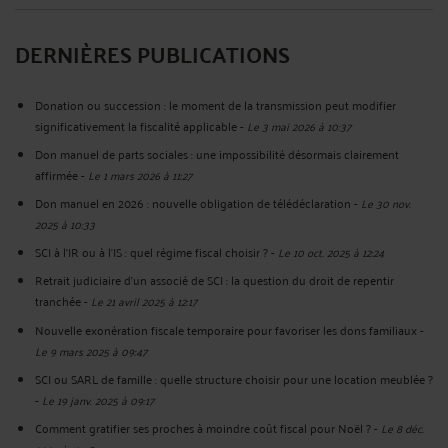
DERNIÈRES PUBLICATIONS
Donation ou succession : le moment de la transmission peut modifier
significativement la fiscalité applicable
-
Le 3 mai 2026 à 10:37
Don manuel de parts sociales : une impossibilité désormais clairement
affirmée
-
Le 1 mars 2026 à 11:27
Don manuel en 2026 : nouvelle obligation de télédéclaration
-
Le 30 nov.
2025 à 10:33
SCI à l’IR ou à l’IS : quel régime fiscal choisir ?
-
Le 10 oct. 2025 à 12:24
Retrait judiciaire d’un associé de SCI : la question du droit de repentir
tranchée
-
Le 21 avril 2025 à 12:17
Nouvelle exonération fiscale temporaire pour favoriser les dons familiaux
-
Le 9 mars 2025 à 09:47
SCI ou SARL de famille : quelle structure choisir pour une location meublée ?
-
Le 19 janv. 2025 à 09:17
Comment gratifier ses proches à moindre coût fiscal pour Noël ?
-
Le 8 déc.