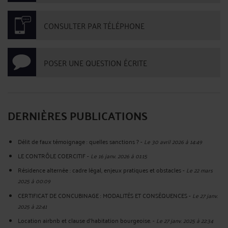
CONSULTER PAR TÉLÉPHONE
POSER UNE QUESTION ÉCRITE
DERNIÈRES PUBLICATIONS
Délit de faux témoignage : quelles sanctions ?
-
Le 30 avril 2026 à 14:49
LE CONTRÔLE COERCITIF
-
Le 16 janv. 2026 à 01:15
Résidence alternée : cadre légal, enjeux pratiques et obstacles
-
Le 22 mars
2025 à 00:09
CERTIFICAT DE CONCUBINAGE : MODALITÉS ET CONSÉQUENCES
-
Le 27 janv.
2025 à 22:41
Location airbnb et clause d’habitation bourgeoise.
-
Le 27 janv. 2025 à 22:34