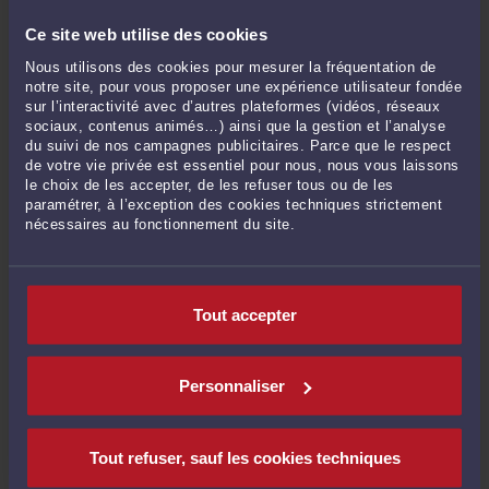
La demande de bail forcé ne peut être formée après le
prononcé du
divorce
. Le juge fixera alors le montant du
Ce site web utilise des cookies
loyer ainsi que la durée du bail renouvelable jusqu'à la
Nous utilisons des cookies pour mesurer la fréquentation de
majorité du plus jeune des enfants. Il a également le pouvoir
notre site, pour vous proposer une expérience utilisateur fondée
de résilier le bail si des circonstances nouvelles le justifient.
sur l’interactivité avec d’autres plateformes (vidéos, réseaux
sociaux, contenus animés…) ainsi que la gestion et l’analyse
Le juge ne peut attribuer le logement propre ou personnel à
du suivi de nos campagnes publicitaires. Parce que le respect
titre de
prestation compensatoire
que de façon subsidiaire.
de votre vie privée est essentiel pour nous, nous vous laissons
Il peut l'attribuer temporairement à l'un des époux en
le choix de les accepter, de les refuser tous ou de les
règlement de la
contribution à l'entretien et à
paramétrer, à l’exception des cookies techniques strictement
l'éducation
de l'enfant.
nécessaires au fonctionnement du site.
LOGEMENT EN LOCATION
Tout accepter
Le droit au bail du logement des époux pourra être attribué à
l'un ou l'autre des époux. Le juge prendra alors en
considération des intérêts familiaux et sociaux. La
Personnaliser
transcription du jugement de divorce mettra fin à la
cotitularité du bail, tant légale que conventionnelle
Tout refuser, sauf les cookies techniques