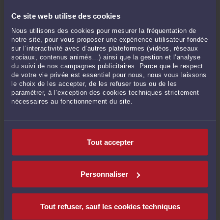
fils à la naissance ... »
Le 22 sept. 2021 à 12:00
sur
L'abandon de famille
Ce site web utilise des cookies
Nous utilisons des cookies pour mesurer la fréquentation de
Gauthier LECOCQ :
« Vous devez d’abord déterminer le Tribunal Judiciaire
notre site, pour vous proposer une expérience utilisateur fondée
compétent ... »
sur l’interactivité avec d’autres plateformes (vidéos, réseaux
Le 5 août 2021 à 19:57
sur
RAPPEL DES MESURES DE PROTECTION ...
sociaux, contenus animés…) ainsi que la gestion et l’analyse
du suivi de nos campagnes publicitaires. Parce que le respect
Compte supprimé :
« merci pour votre réponse je la trouve ou la liste des
de votre vie privée est essentiel pour nous, nous vous laissons
médecins »
le choix de les accepter, de les refuser tous ou de les
Le 5 août 2021 à 19:36
sur
RAPPEL DES MESURES DE PROTECTION ...
paramétrer, à l’exception des cookies techniques strictement
nécessaires au fonctionnement du site.
Gauthier LECOCQ :
« Cher Monsieur, Au regard de vos explications, il apparaît
opportun de ... »
Le 5 août 2021 à 16:20
sur
RAPPEL DES MESURES DE PROTECTION ...
Tout accepter
Compte supprimé :
« bonjour mon père est décédé en 2010 laissant à ma mére
un patrimoine ... »
Le 5 août 2021 à 11:39
sur
RAPPEL DES MESURES DE PROTECTION ...
Personnaliser
Compte supprimé :
« Bonjour Maître je vous remercie pour ces informations qui
peuvent ... »
Le 13 avril 2020 à 14:28
sur
Coronavirus (COVID-19) et droit ...
Tout refuser, sauf les cookies techniques