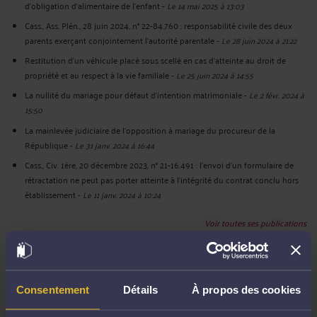
d'obligation d'alimentaire de l'enfant
-
Le 14 mai 2025 à 13:03
Cass., Ass. Plén., 28 juin 2024, n° 22-84.760 : responsabilité civile des deux
parents exerçant conjointement l’autorité parentale
-
Le 28 juin 2024 à 21:22
Restitution d'un véhicule placé sous scellé en cas d'atteinte au droit de
propriété et au respect à la vie familiale
-
Le 25 juin 2024 à 14:55
La nullité du mariage pour défaut d'intention matrimoniale
-
Le 2 févr. 2024 à
15:50
La mainlevée judiciaire de l’opposition à mariage du procureur de la
République
-
Le 31 janv. 2024 à 16:44
Cass., Civ. 1ère, 20 décembre 2023, n° 21-16.491 : l'envoi d'un formulaire de
rétractation ne peut pas porter atteinte à l’intégrité du contrat conclu hors
établissement
-
Le 11 janv. 2024 à 10:24
Voir toutes ses publications
Derniers commentaires
Consentement
Détails
À propos des cookies
Compte supprimé :
« Maitre, Bonjour Mon ex compagnon as abandonner son