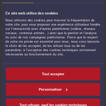
Compte supprimé :
« Maitre, Bonjour Mon ex compagnon as abandonner son
Ce site web utilise des cookies
fils à la naissance ... »
Le 22 sept. 2021 à 12:00
sur
L'abandon de famille
Nous utilisons des cookies pour mesurer la fréquentation de
notre site, pour vous proposer une expérience utilisateur fondée
Gauthier LECOCQ :
« Vous devez d’abord déterminer le Tribunal Judiciaire
sur l’interactivité avec d’autres plateformes (vidéos, réseaux
compétent ... »
sociaux, contenus animés…) ainsi que la gestion et l’analyse
Le 5 août 2021 à 19:57
sur
RAPPEL DES MESURES DE PROTECTION ...
du suivi de nos campagnes publicitaires. Parce que le respect
de votre vie privée est essentiel pour nous, nous vous laissons
Compte supprimé :
« merci pour votre réponse je la trouve ou la liste des
le choix de les accepter, de les refuser tous ou de les
médecins »
paramétrer, à l’exception des cookies techniques strictement
Le 5 août 2021 à 19:36
sur
RAPPEL DES MESURES DE PROTECTION ...
nécessaires au fonctionnement du site.
Gauthier LECOCQ :
« Cher Monsieur, Au regard de vos explications, il apparaît
opportun de ... »
Le 5 août 2021 à 16:20
sur
RAPPEL DES MESURES DE PROTECTION ...
Tout accepter
Compte supprimé :
« bonjour mon père est décédé en 2010 laissant à ma mére
un patrimoine ... »
Personnaliser
Le 5 août 2021 à 11:39
sur
RAPPEL DES MESURES DE PROTECTION ...
Compte supprimé :
« Bonjour Maître je vous remercie pour ces informations qui
peuvent ... »
Tout refuser, sauf les cookies techniques