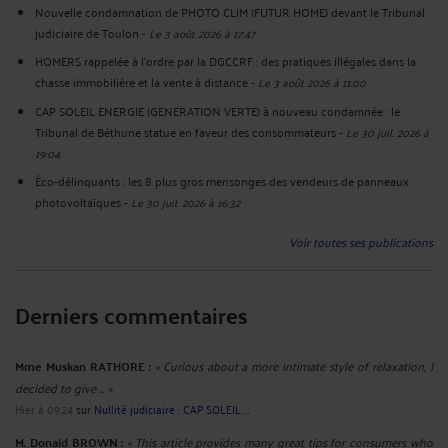
Nouvelle condamnation de PHOTO CLIM (FUTUR HOME) devant le Tribunal
judiciaire de Toulon
-
Le 3 août 2026 à 17:47
HOMERS rappelée à l'ordre par la DGCCRF : des pratiques illégales dans la
chasse immobilière et la vente à distance
-
Le 3 août 2026 à 11:00
CAP SOLEIL ENERGIE (GENERATION VERTE) à nouveau condamnée : le
Tribunal de Béthune statue en faveur des consommateurs
-
Le 30 juil. 2026 à
19:04
Éco-délinquants : les 8 plus gros mensonges des vendeurs de panneaux
photovoltaïques
-
Le 30 juil. 2026 à 16:32
Voir toutes ses publications
Derniers commentaires
Mme Muskan RATHORE :
« Curious about a more intimate style of relaxation, I
decided to give ... »
Hier à 09:24
sur
Nullité judiciaire : CAP SOLEIL ...
M. Donald BROWN :
« This article provides many great tips for consumers who