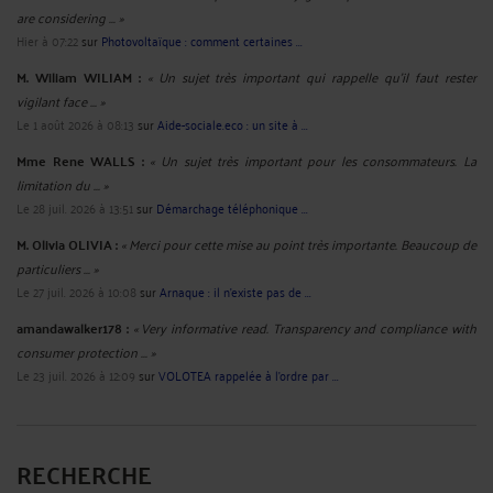
are considering ... »
Hier à 07:22
sur
Photovoltaïque : comment certaines ...
M. Wiliam WILIAM :
« Un sujet très important qui rappelle qu’il faut rester
vigilant face ... »
Le 1 août 2026 à 08:13
sur
Aide-sociale.eco : un site à ...
Mme Rene WALLS :
« Un sujet très important pour les consommateurs. La
limitation du ... »
Le 28 juil. 2026 à 13:51
sur
Démarchage téléphonique ...
M. Olivia OLIVIA :
« Merci pour cette mise au point très importante. Beaucoup de
particuliers ... »
Le 27 juil. 2026 à 10:08
sur
Arnaque : il n'existe pas de ...
amandawalker178 :
« Very informative read. Transparency and compliance with
consumer protection ... »
Le 23 juil. 2026 à 12:09
sur
VOLOTEA rappelée à l’ordre par ...
RECHERCHE