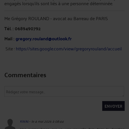
engagés lorsqu’ils sont liés à une personne déterminée.
Me Grégory ROULAND - avocat au Barreau de PARIS
Tél. : 0689490792
Mail :
gregory.rouland@outlook.fr
Site :
https://sites.google.com/view/gregoryrouland/accueil
Commentaires
ENVOYER
KWAI
-
le 4 mai 2026 à 08:44
Une jurisprudence qui va une nouvelle fois dans la direction