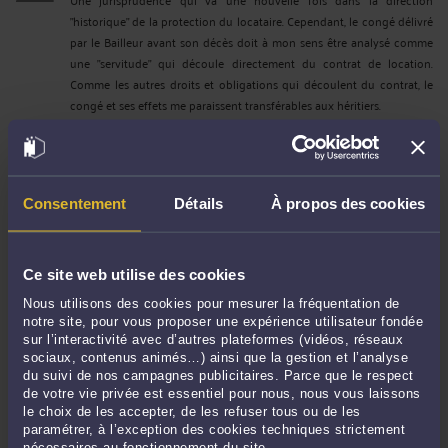
"historique" de la protection du locataire. Cependant, le congé délivré
par le Bailleur avant son décès doit à mon sens être analysé comme
une "servitude" qui découle directement du contrat de location.
Comme les autres droits et obligations qui découlent du contrat, le
congé et ses effets me paraissent transférables aux héritiers.
Consentement
Détails
À propos des cookies
CONTACTER ME ROULAND
Ce site web utilise des cookies
Nous utilisons des cookies pour mesurer la fréquentation de
CONSULTER PAR VIDÉO
notre site, pour vous proposer une expérience utilisateur fondée
sur l’interactivité avec d’autres plateformes (vidéos, réseaux
sociaux, contenus animés…) ainsi que la gestion et l’analyse
du suivi de nos campagnes publicitaires. Parce que le respect
CONSULTER PAR TÉLÉPHONE
de votre vie privée est essentiel pour nous, nous vous laissons
le choix de les accepter, de les refuser tous ou de les
paramétrer, à l’exception des cookies techniques strictement
nécessaires au fonctionnement du site.