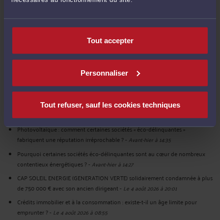
POSER UNE QUESTION ÉCRITE
Tout accepter
DERNIÈRES PUBLICATIONS
Personnaliser
Faux Compagnons du Devoir : des dirigeants condamnés à la prison ferme
pour une vaste escroquerie à la rénovation énergétique
-
Hier à 15:10
HOMELOG radiée après une transmission de patrimoine à une société
Tout refuser, sauf les cookies techniques
britannique : quels recours pour les victimes ?
-
Hier à 14:16
Photovoltaïque : comment certaines sociétés « éco-délinquantes »
fabriquent une réputation irréprochable ?
-
Avant-hier à 14:35
Pourquoi certaines sociétés éco-délinquantes sont au cœur de nombreux
contentieux énergétiques ?
-
Avant-hier à 14:27
CAP SOLEIL ENERGIE (GENERATION VERTE) solidairement condamnée à plus
de 750 000 € avec son ancien dirigeant
-
Le 4 août 2026 à 20:01
Crédits immobilier et à la consommation : existe-t-il un âge limite pour
emprunter ?
-
Le 4 août 2026 à 08:55