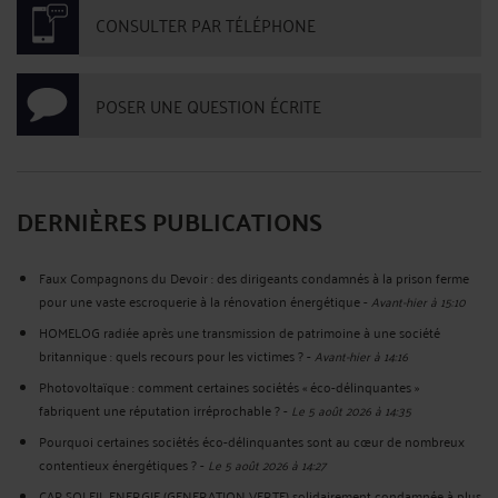
CONSULTER PAR TÉLÉPHONE
POSER UNE QUESTION ÉCRITE
DERNIÈRES PUBLICATIONS
Faux Compagnons du Devoir : des dirigeants condamnés à la prison ferme
pour une vaste escroquerie à la rénovation énergétique
-
Avant-hier à 15:10
HOMELOG radiée après une transmission de patrimoine à une société
britannique : quels recours pour les victimes ?
-
Avant-hier à 14:16
Photovoltaïque : comment certaines sociétés « éco-délinquantes »
fabriquent une réputation irréprochable ?
-
Le 5 août 2026 à 14:35
Pourquoi certaines sociétés éco-délinquantes sont au cœur de nombreux
contentieux énergétiques ?
-
Le 5 août 2026 à 14:27
CAP SOLEIL ENERGIE (GENERATION VERTE) solidairement condamnée à plus