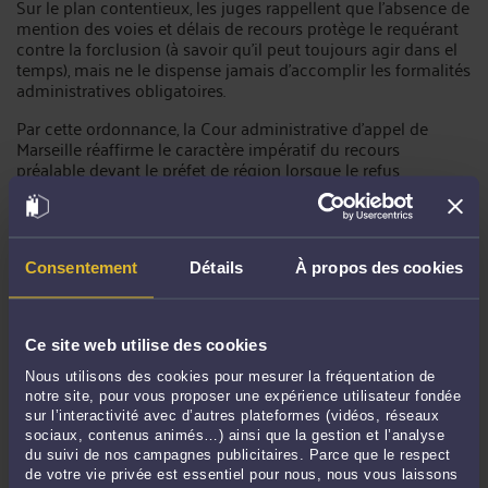
Sur le plan contentieux, les juges rappellent que l'absence de
mention des voies et délais de recours protège le requérant
contre la forclusion (à savoir qu'il peut toujours agir dans el
temps), mais ne le dispense jamais d'accomplir les formalités
administratives obligatoires.
Par cette ordonnance, la Cour administrative d'appel de
Marseille réaffirme le caractère impératif du recours
préalable devant le préfet de région lorsque le refus
d'autorisation d'urbanisme résulte d'un avis défavorable de
l'Architecte des Bâtiments de France. Elle juge que ni
l'absence d'information sur les voies et délais de recours ni la
non-communication de l'avis de l'ABF ne peuvent faire
disparaître cette exigence procédurale. La décision illustre
Consentement
Détails
À propos des cookies
ainsi la place centrale du RAPO comme condition de
recevabilité du recours contentieux en matière de protection
du patrimoine historique.
Ce site web utilise des cookies
Nous utilisons des cookies pour mesurer la fréquentation de
Me Grégory ROULAND - avocat au Barreau de PARIS
notre site, pour vous proposer une expérience utilisateur fondée
sur l’interactivité avec d’autres plateformes (vidéos, réseaux
Tél. : 0689490792
sociaux, contenus animés…) ainsi que la gestion et l’analyse
du suivi de nos campagnes publicitaires. Parce que le respect
Mail :
gregory.rouland@outlook.fr
de votre vie privée est essentiel pour nous, nous vous laissons