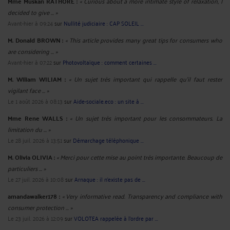
Mme Muskan RATHORE :
« Curious about a more intimate style of relaxation, I
decided to give ... »
Avant-hier à 09:24
sur
Nullité judiciaire : CAP SOLEIL ...
M. Donald BROWN :
« This article provides many great tips for consumers who
are considering ... »
Avant-hier à 07:22
sur
Photovoltaïque : comment certaines ...
M. Wiliam WILIAM :
« Un sujet très important qui rappelle qu’il faut rester
vigilant face ... »
Le 1 août 2026 à 08:13
sur
Aide-sociale.eco : un site à ...
Mme Rene WALLS :
« Un sujet très important pour les consommateurs. La
limitation du ... »
Le 28 juil. 2026 à 13:51
sur
Démarchage téléphonique ...
M. Olivia OLIVIA :
« Merci pour cette mise au point très importante. Beaucoup de
particuliers ... »
Le 27 juil. 2026 à 10:08
sur
Arnaque : il n'existe pas de ...
amandawalker178 :
« Very informative read. Transparency and compliance with
consumer protection ... »
Le 23 juil. 2026 à 12:09
sur
VOLOTEA rappelée à l’ordre par ...