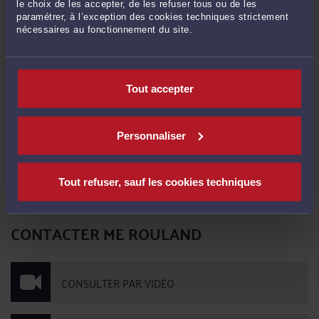
le choix de les accepter, de les refuser tous ou de les
Site :
https://sites.google.com/view/gregoryrouland/accueil
paramétrer, à l’exception des cookies techniques strictement
nécessaires au fonctionnement du site.
Commentaires
Tout accepter
Personnaliser
ENVOYER
Tout refuser, sauf les cookies techniques
Pas de contribution, soyez le premier
CONTACTER ME ROULAND
CONSULTER PAR VIDÉO