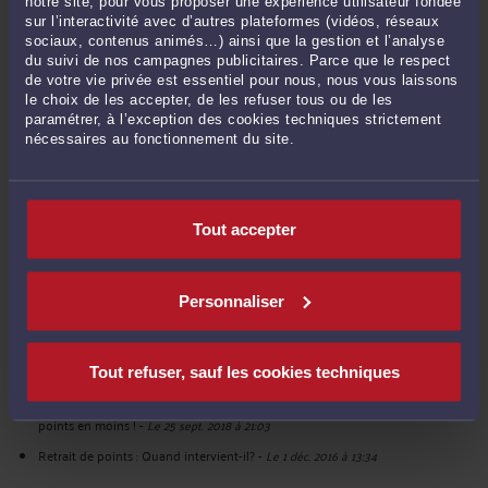
notre site, pour vous proposer une expérience utilisateur fondée
POSER UNE QUESTION ÉCRITE
sur l’interactivité avec d’autres plateformes (vidéos, réseaux
sociaux, contenus animés…) ainsi que la gestion et l’analyse
du suivi de nos campagnes publicitaires. Parce que le respect
de votre vie privée est essentiel pour nous, nous vous laissons
le choix de les accepter, de les refuser tous ou de les
DERNIÈRES PUBLICATIONS
paramétrer, à l’exception des cookies techniques strictement
nécessaires au fonctionnement du site.
Usage du Téléphone au volant: Attention à la suspension!
-
Le 27 mai 2020 à
12:47
Tout accepter
Le permis de conduire probatoire
-
Le 11 mai 2020 à 17:26
Victime d'accident de la circulation: l'expertise médicale, l'étape clé du
processus d'indemnisation
-
Le 1 mai 2020 à 15:11
Personnaliser
Vitres teintées : Que faire en cas de verbalisation?
-
Le 30 avril 2020 à 16:01
Rétention du permis de conduire: une nouvelle réglementation
-
Le 29 avril
2020 à 17:16
Tout refuser, sauf les cookies techniques
Refuser la priorité à un piéton engagé sur la chaussée : c’est désormais 6
points en moins !
-
Le 25 sept. 2018 à 21:03
Retrait de points : Quand intervient-il?
-
Le 1 déc. 2016 à 13:34