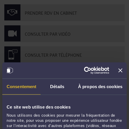
PRENDRE RDV EN CABINET
CONSULTER PAR VIDÉO
CONSULTER PAR TÉLÉPHONE
POSER UNE QUESTION ÉCRITE
Consentement
Détails
À propos des cookies
DERNIÈRES PUBLICATIONS
Ce site web utilise des cookies
Nous utilisons des cookies pour mesurer la fréquentation de
Droit de l'asile: dans un monde qui change la méthode reste essentielle
-
Le
notre site, pour vous proposer une expérience utilisateur fondée
2 janv. 2023 à 18:03
sur l’interactivité avec d’autres plateformes (vidéos, réseaux