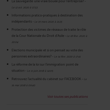
La sauvegarde: une vraie bouée pour l'entreprise?
-
Le 12 oct. 2020 à 17:33
Informations pratico-pratiques à destination des
indépendants
-
Le 19 mars 2020 à 21:25
Protection des victimes de réseaux de traite: le rôle
de la Cour Nationale du Droit d'Asile
-
Le 18 févr. 2020 à
20:04
Elections municipale: et si on pensait au vote des
personnes extraordinaires?
-
Le 14 févr. 2020 à 17:41
La réforme de la loi sur l'immigration: point de
situation
-
Le 11 juin 2018 à 14:05
Retrouvez l'actualité du cabinet sur FACEBOOK
-
Le
16 mai 2018 à 09:40
Voir toutes ses publications