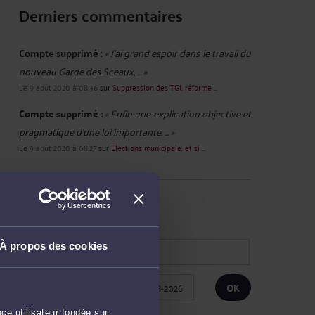
Derniers commentaires
Compte supprimé :
« J'ai grand espoir dans le travail du
nouveau Garde des Sceaux, ... »
Le 9 août 2020 à 08:36
sur
Suppression des TGI, réforme ...
Compte supprimé :
« Enfin une explication objective et
pragmatique d'une loi importante. ... »
Le 9 août 2020 à 08:27
sur
Elections municipale: et si ...
RECHERCHE
À propos des cookies
Publié du
au
ce utilisateur fondée sur