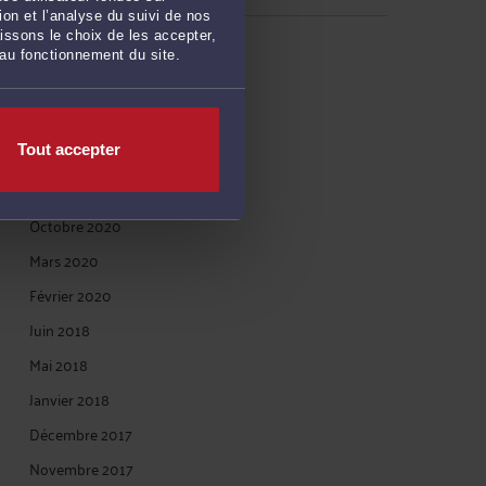
on et l’analyse du suivi de nos
issons le choix de les accepter,
ARCHIVES
 au fonctionnement du site.
Janvier 2023
Tout accepter
Avril 2022
Décembre 2020
Octobre 2020
Mars 2020
Février 2020
Juin 2018
Mai 2018
Janvier 2018
Décembre 2017
Novembre 2017