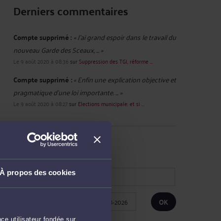
Derniers commentaires
Compte supprimé :
« J'ai grand espoir dans le travail du
nouveau Garde des Sceaux, ... »
Le 9 août 2020 à 08:36
sur
Suppression des TGI, réforme ...
Compte supprimé :
« Enfin une explication objective et
pragmatique d'une loi importante. ... »
Le 9 août 2020 à 08:27
sur
Elections municipale: et si ...
RECHERCHE
À propos des cookies
Publié du
au
ce utilisateur fondée sur