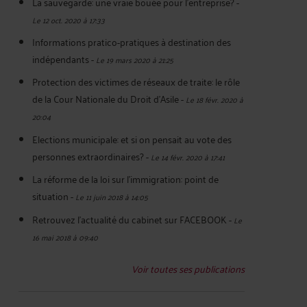
La sauvegarde: une vraie bouée pour l'entreprise?
-
Le 12 oct. 2020 à 17:33
Informations pratico-pratiques à destination des
indépendants
-
Le 19 mars 2020 à 21:25
Protection des victimes de réseaux de traite: le rôle
de la Cour Nationale du Droit d'Asile
-
Le 18 févr. 2020 à
20:04
Elections municipale: et si on pensait au vote des
personnes extraordinaires?
-
Le 14 févr. 2020 à 17:41
La réforme de la loi sur l'immigration: point de
situation
-
Le 11 juin 2018 à 14:05
Retrouvez l'actualité du cabinet sur FACEBOOK
-
Le
16 mai 2018 à 09:40
Voir toutes ses publications