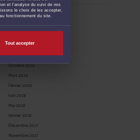
on et l’analyse du suivi de nos
issons le choix de les accepter,
ARCHIVES
 au fonctionnement du site.
Janvier 2023
Tout accepter
Avril 2022
Décembre 2020
Octobre 2020
Mars 2020
Février 2020
Juin 2018
Mai 2018
Janvier 2018
Décembre 2017
Novembre 2017