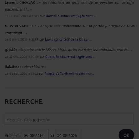
Laurent GIMALAC :
« les historiens du droit ont du se pencher sur ce sujet
passionnant ! ... »
Le 10 avril 2026 à 11:09
sur
Quand la nature est jugée sans ...
M. Wisd SAMUEL :
« Analyse très intéressante sur la portée juridique de l’avis
consultatif ... »
Le 8 mars 2026 à 21:55
sur
L’avis consultatif de la CIJ sur ...
g2ksté :
« Superbe article ! Bravo ! Mais, qu'en est-il des innombrables procès ... »
Le 22 déc. 2025 à 10:46
sur
Quand la nature est jugée sans ...
Galathea :
« Merci Maitre »
Le 6 sept. 2025 à 13:22
sur
Risque d’effondrement d’un mur ...
RECHERCHE
Publié du
au