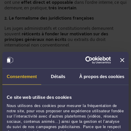
ont une
effet direct et opposable
dans l’ordre interne, ce qui
demeure, en pratique,
très incertain
.
2. Le formalisme des juridictions françaises
Les juges administratifs et constitutionnels demeurent
souvent
réticents à fonder leur motivation sur des
principes généraux non écrits
ou extraits du droit
international non conventionnel.
Le Conseil d’État accepte d’intégrer des objectifs
climatiques dans sa jurisprudence (
Grande-Synthe
,
2021), mais de manière
encore marginale
et très
encadrée ;
Consentement
Détails
À propos des cookies
Le Conseil constitutionnel, dans ses décisions QPC, fait
preuve d’une
réserve systématique à l’égard du droit
international non ratifié ou du droit souple
.
Ce site web utilise des cookies
3. La difficulté de démontrer un lien de causalité
Nous utilisons des cookies pour mesurer la fréquentation de
notre site, pour vous proposer une expérience utilisateur fondée
L’avis de la CIJ rappelle que la responsabilité suppose un
lien
sur l’interactivité avec d’autres plateformes (vidéos, réseaux
direct et certain
entre l’omission reprochée et le dommage
sociaux, contenus animés…) ainsi que la gestion et l’analyse
climatique subi.
du suivi de nos campagnes publicitaires. Parce que le respect