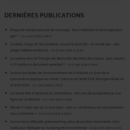
DERNIÈRES PUBLICATIONS
Risque et trouble anormal de voisinage : faut-il attendre le dommage pour
agir ?
-
Le 2 juin 2026 à 08:37
Le sable, l'engin et l'écosystème : ce que le droit fait — et ne fait pas — des
plages méditerranéennes
-
Le 13 mai 2026 à 20:39
Le notaire dans le Triangle des Bermudes des états des risques : que risque-t-
il s'il oublie un document essentiel ?
-
Le 5 mai 2026 à 19:10
Le droit européen de l'environnement est-il d'abord un droit de la
concurrence appliqué au climat ? Lecture de l'arrêt CJUE Nitrogénművek du
16 avril 2026
-
Le 1 mai 2026 à 09:35
La clause filet à l'épreuve du contentieux : trois ans de jurisprudence, une
ligne qui se dessine
-
Le 1 mai 2026 à 09:11
Décret n° 2026-302 du 21 avril 2026 : vers un contentieux environnemental «
sous contrainte »
-
Le 22 avril 2026 à 18:00
Concurrence déloyale, greenwashing, abus de position dominante : trois
voies pour répliquer au dumping environnemental
-
Le 15 avril 2026 à 11:25