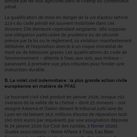
diffuse par les sols agricoles dans le champ du contentieux
pénal.
La qualification de mise en danger de la vie d'autrui (article
223-1 du code pénal) est souvent mobilisée dans ces
dossiers. Elle demeure cependant exigeante : elle suppose
une obligation particulière de prudence ou de sécurité
prévue par la loi ou le règlement, sa violation manifestement
délibérée, et l'exposition directe à un risque immédiat de
mort ou de blessures graves. Les qualifications du code de
l'environnement — atteinte à l'eau, aux sols, aux milieux —
paraissent, à première vue, plus robustes pour fonder une
instruction durable.
B. Le volet civil indemnitaire : la plus grande action civile
européenne en matière de PFAS
Le tournant civil s'est produit en janvier 2026, lorsque 192
riverains de la vallée de la chimie — dont 25 mineurs — ont
assigné Arkema et Daikin devant le tribunal judiciaire de
Lyon en réclamant 36,5 millions d'euros de réparation (soit
190 000 euros par requérant), par une assignation déposée
le 29 janvier 2026 (Le Club des Juristes,
3 février 2026
).
Quatre associations — Notre Affaire à Tous, Eau Bien