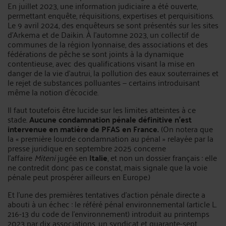
En juillet 2023, une information judiciaire a été ouverte,
permettant enquête, réquisitions, expertises et perquisitions.
Le 9 avril 2024, des enquêteurs se sont présentés sur les sites
d'Arkema et de Daikin. À l'automne 2023, un collectif de
communes de la région lyonnaise, des associations et des
fédérations de pêche se sont joints à la dynamique
contentieuse, avec des qualifications visant la mise en
danger de la vie d'autrui, la pollution des eaux souterraines et
le rejet de substances polluantes — certains introduisant
même la notion d'écocide.
Il faut toutefois être lucide sur les limites atteintes à ce
stade.
Aucune condamnation pénale définitive n'est
intervenue en matière de PFAS en France.
(On notera que
la « première lourde condamnation au pénal » relayée par la
presse juridique en septembre 2025 concerne
l'affaire
Miteni
jugée en
Italie
, et non un dossier français : elle
ne contredit donc pas ce constat, mais signale que la voie
pénale peut prospérer ailleurs en Europe.)
Et l'une des premières tentatives d'action pénale directe a
abouti à un échec : le référé pénal environnemental (article L.
216-13 du code de l'environnement) introduit au printemps
2023 par dix associations, un syndicat et quarante-sept