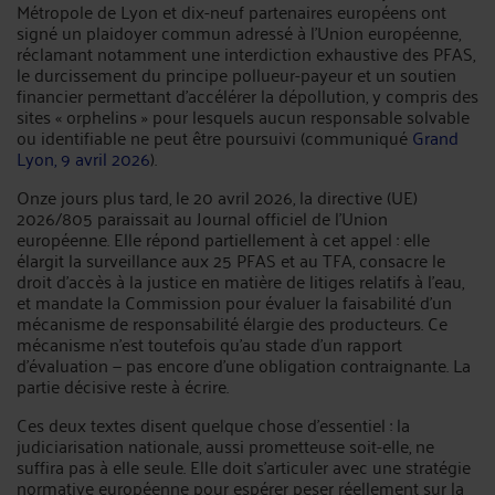
Métropole de Lyon et dix-neuf partenaires européens ont
signé un plaidoyer commun adressé à l'Union européenne,
réclamant notamment une interdiction exhaustive des PFAS,
le durcissement du principe pollueur-payeur et un soutien
financier permettant d'accélérer la dépollution, y compris des
sites « orphelins » pour lesquels aucun responsable solvable
ou identifiable ne peut être poursuivi (communiqué
Grand
Lyon, 9 avril 2026
).
Onze jours plus tard, le 20 avril 2026, la directive (UE)
2026/805 paraissait au Journal officiel de l'Union
européenne. Elle répond partiellement à cet appel : elle
élargit la surveillance aux 25 PFAS et au TFA, consacre le
droit d'accès à la justice en matière de litiges relatifs à l'eau,
et mandate la Commission pour évaluer la faisabilité d'un
mécanisme de responsabilité élargie des producteurs. Ce
mécanisme n'est toutefois qu'au stade d'un rapport
d'évaluation — pas encore d'une obligation contraignante. La
partie décisive reste à écrire.
Ces deux textes disent quelque chose d'essentiel : la
judiciarisation nationale, aussi prometteuse soit-elle, ne
suffira pas à elle seule. Elle doit s'articuler avec une stratégie
normative européenne pour espérer peser réellement sur la