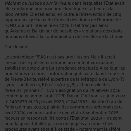
siècle
et de
Justice pour le vivant
, dans lesquelles l'État avait
été condamné pour inaction climatique et atteinte à la
biodiversité. Elle fait écho, en outre, à l'intervention de cinq
rapporteurs spéciaux du Conseil des droits de l'homme de
l'ONU, qui ont interpellé en 2026 l'État français ainsi
qu'Arkema et Daikin sur de possibles « violations des droits
humains » liées à la contamination de la vallée de la chimie.
Conclusion
Le contentieux PFAS n'est pas une illusion. Mais il serait
inexact de le présenter comme un contentieux mature,
stabilisé et doté d'une jurisprudence structurée. À ce jour, les
procédures en cours — information judiciaire dans le dossier
de Pierre-Bénite, référé expertise de la Métropole de Lyon (TJ
Lyon, 2 août 2024, RG n° 24/00538), action civile des
riverains lyonnais (TJ Lyon, assignation du 29 janvier 2026),
contentieux administratif ICPE Daikin (TA Lyon, 20 juin 2024,
n° 2405279 et 23 janvier 2025, n° 2412963), plainte d'Eau de
Paris (28 mars 2025), plainte des communes ardennaises (7
avril 2026), recours contre le décret du 8 septembre 2025,
recours en responsabilité contre l'État (mai 2026) — ne sont,
pour la quasi-totalité, pas encore jugées au fond. Et les
procédures ayant abouti à ce stade — notamment le référé