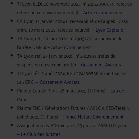
TJ Lyon (JLD), 16 novembre 2023, n° 22152000076 (rejet du
référé pénal environnemental) —
Actu-Environnement
CA Lyon, 11 janvier 2024 (irrecevabilité de l'appel) ; Cass.
crim., 18 mars 2025 (rejet du pourvoi) —
Lyon Capitale
TA Lyon, réf., 20 juin 2024, n° 2405279 (suspension de
l'arrêté Daikin) —
Actu-Environnement
TA Lyon, réf., 23 janvier 2025, n° 2412963 (refus de
suspension du second arrêté) —
Gossement Avocats
TJ Lyon, réf., 2 août 2024, RG n° 24/00538 (expertise, art.
145 CPC) —
Gossement Avocats
Plainte Eau de Paris, 28 mars 2025 (TJ Paris) —
Eau de
Paris
Plainte FNE / Générations Futures / ACLC c. SEB-Tefal, 9
juillet 2025 (TJ Paris) —
France Nature Environnement
Assignation des 192 riverains, 29 janvier 2026 (TJ Lyon)
—
Le Club des Juristes