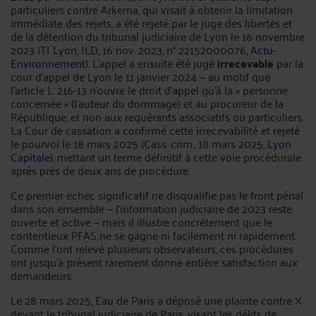
particuliers contre Arkema, qui visait à obtenir la limitation
immédiate des rejets, a été rejeté par le juge des libertés et
de la détention du tribunal judiciaire de Lyon le 16 novembre
2023 (TJ Lyon, JLD, 16 nov. 2023, n° 22152000076,
Actu-
Environnement
). L'appel a ensuite été jugé
irrecevable
par la
cour d'appel de Lyon le 11 janvier 2024 — au motif que
l'article L. 216-13 n'ouvre le droit d'appel qu'à la « personne
concernée » (l'auteur du dommage) et au procureur de la
République, et non aux requérants associatifs ou particuliers.
La Cour de cassation a confirmé cette irrecevabilité et rejeté
le pourvoi le 18 mars 2025 (Cass. crim., 18 mars 2025,
Lyon
Capitale
), mettant un terme définitif à cette voie procédurale
après près de deux ans de procédure.
Ce premier échec significatif ne disqualifie pas le front pénal
dans son ensemble — l'information judiciaire de 2023 reste
ouverte et active — mais il illustre concrètement que le
contentieux PFAS ne se gagne ni facilement ni rapidement.
Comme l'ont relevé plusieurs observateurs, ces procédures
ont jusqu'à présent rarement donné entière satisfaction aux
demandeurs.
Le 28 mars 2025, Eau de Paris a déposé une plainte contre X
devant le tribunal judiciaire de Paris, visant les délits de