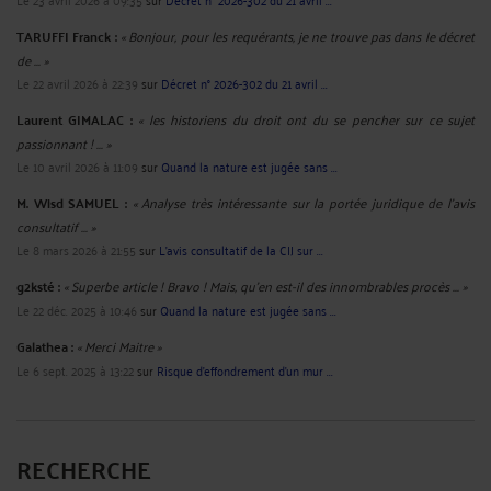
TARUFFI Franck :
« Bonjour, pour les requérants, je ne trouve pas dans le décret
de ... »
Le 22 avril 2026 à 22:39
sur
Décret n° 2026-302 du 21 avril ...
Laurent GIMALAC :
« les historiens du droit ont du se pencher sur ce sujet
passionnant ! ... »
Le 10 avril 2026 à 11:09
sur
Quand la nature est jugée sans ...
M. Wisd SAMUEL :
« Analyse très intéressante sur la portée juridique de l’avis
consultatif ... »
Le 8 mars 2026 à 21:55
sur
L’avis consultatif de la CIJ sur ...
g2ksté :
« Superbe article ! Bravo ! Mais, qu'en est-il des innombrables procès ... »
Le 22 déc. 2025 à 10:46
sur
Quand la nature est jugée sans ...
Galathea :
« Merci Maitre »
Le 6 sept. 2025 à 13:22
sur
Risque d’effondrement d’un mur ...
RECHERCHE