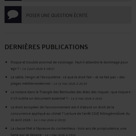
POSER UNE QUESTION ÉCRITE
DERNIÈRES PUBLICATIONS
Risque et trouble anormal de voisinage : faut-il attendre le dommage pour
agir ?
-
Le 2 juin 2026 à 08:37
Le sable, l'engin et l'écosystème : ce que le droit fait — et ne fait pas — des
plages méditerranéennes
-
Le 13 mai 2026 à 20:39
Le notaire dans le Triangle des Bermudes des états des risques : que risque-t-
il s'il oublie un document essentiel ?
-
Le 5 mai 2026 à 19:10
Le droit européen de l'environnement est-il d'abord un droit de la
concurrence appliqué au climat ? Lecture de l'arrêt CJUE Nitrogénművek du
16 avril 2026
-
Le 1 mai 2026 à 09:35
La clause filet à l'épreuve du contentieux : trois ans de jurisprudence, une
ligne qui se dessine
-
Le 1 mai 2026 à 09:11