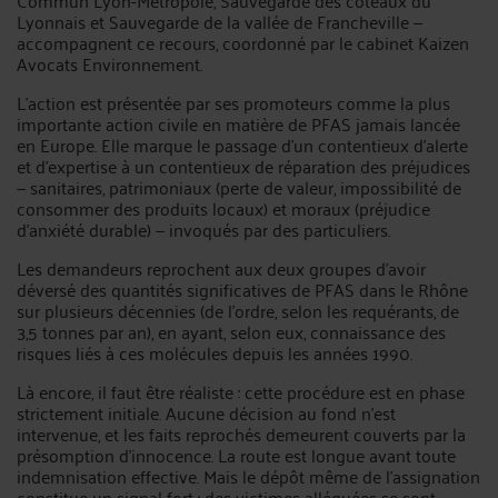
Commun Lyon-Métropole, Sauvegarde des coteaux du
Lyonnais et Sauvegarde de la vallée de Francheville —
accompagnent ce recours, coordonné par le cabinet Kaizen
Avocats Environnement.
L'action est présentée par ses promoteurs comme la plus
importante action civile en matière de PFAS jamais lancée
en Europe. Elle marque le passage d'un contentieux d'alerte
et d'expertise à un contentieux de réparation des préjudices
— sanitaires, patrimoniaux (perte de valeur, impossibilité de
consommer des produits locaux) et moraux (préjudice
d'anxiété durable) — invoqués par des particuliers.
Les demandeurs reprochent aux deux groupes d'avoir
déversé des quantités significatives de PFAS dans le Rhône
sur plusieurs décennies (de l'ordre, selon les requérants, de
3,5 tonnes par an), en ayant, selon eux, connaissance des
risques liés à ces molécules depuis les années 1990.
Là encore, il faut être réaliste : cette procédure est en phase
strictement initiale. Aucune décision au fond n'est
intervenue, et les faits reprochés demeurent couverts par la
présomption d'innocence. La route est longue avant toute
indemnisation effective. Mais le dépôt même de l'assignation
constitue un signal fort : des victimes alléguées se sont