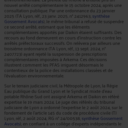
nouvel arrêté complémentaire le 15 octobre 2024, après une
consultation publique. Par une ordonnance du 23 janvier
2025 (TA Lyon, réf., 23 janv. 2025, n° 2412963,
synthèse
Gossement Avocats
), le même tribunal a refusé de suspendre
ce second arrêté, estimant que les éléments
complémentaires apportés par Daikin étaient suffisants. Des
recours au fond demeurent en cours d'instruction contre les
arrêtés préfectoraux successifs. On relèvera par ailleurs une
troisième ordonnance (TA Lyon, réf., 13 sept. 2024, n°
2407723) ayant rejeté la suspension de prescriptions
complémentaires imposées à Arkema. Ces décisions
illustrent comment les PFAS irriguent désormais le
contentieux de la police des installations classées et de
l'évaluation environnementale.
Sur le terrain judiciaire civil, la Métropole de Lyon, la Régie
Eau publique du Grand Lyon et le Syndicat mixte d'eau
potable Rhône-Sud ont assigné Arkema et Daikin en référé
expertise le 19 mars 2024. Le juge des référés du tribunal
judiciaire de Lyon a ordonné l'expertise le 2 août 2024, sur le
fondement de l'article 145 du code de procédure civile (TJ
Lyon, réf., 2 août 2024, RG n° 24/00538,
synthèse Gossement
Avocats
), en confiant à un collège d'experts indépendants le