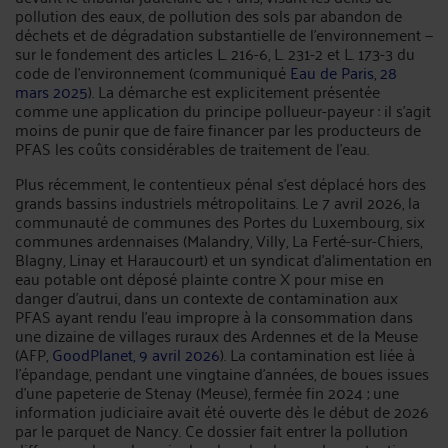
pollution des eaux, de pollution des sols par abandon de
déchets et de dégradation substantielle de l'environnement —
sur le fondement des articles L. 216-6, L. 231-2 et L. 173-3 du
code de l'environnement (communiqué
Eau de Paris, 28
mars 2025
). La démarche est explicitement présentée
comme une application du principe pollueur-payeur : il s'agit
moins de punir que de faire financer par les producteurs de
PFAS les coûts considérables de traitement de l'eau.
Plus récemment, le contentieux pénal s'est déplacé hors des
grands bassins industriels métropolitains. Le 7 avril 2026, la
communauté de communes des Portes du Luxembourg, six
communes ardennaises (Malandry, Villy, La Ferté-sur-Chiers,
Blagny, Linay et Haraucourt) et un syndicat d'alimentation en
eau potable ont déposé plainte contre X pour mise en
danger d'autrui, dans un contexte de contamination aux
PFAS ayant rendu l'eau impropre à la consommation dans
une dizaine de villages ruraux des Ardennes et de la Meuse
(AFP,
GoodPlanet, 9 avril 2026
). La contamination est liée à
l'épandage, pendant une vingtaine d'années, de boues issues
d'une papeterie de Stenay (Meuse), fermée fin 2024 ; une
information judiciaire avait été ouverte dès le début de 2026
par le parquet de Nancy. Ce dossier fait entrer la pollution