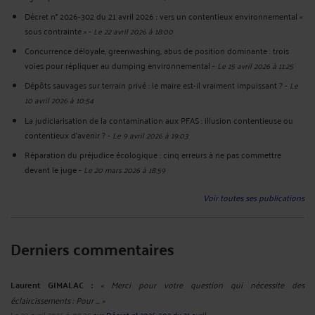
Décret n° 2026-302 du 21 avril 2026 : vers un contentieux environnemental «
sous contrainte »
-
Le 22 avril 2026 à 18:00
Concurrence déloyale, greenwashing, abus de position dominante : trois
voies pour répliquer au dumping environnemental
-
Le 15 avril 2026 à 11:25
Dépôts sauvages sur terrain privé : le maire est-il vraiment impuissant ?
-
Le
10 avril 2026 à 10:54
La judiciarisation de la contamination aux PFAS : illusion contentieuse ou
contentieux d'avenir ?
-
Le 9 avril 2026 à 19:03
Réparation du préjudice écologique : cinq erreurs à ne pas commettre
devant le juge
-
Le 20 mars 2026 à 18:59
Voir toutes ses publications
Derniers commentaires
Laurent GIMALAC :
« Merci pour votre question qui nécessite des
éclaircissements : Pour ... »
Le 23 avril 2026 à 09:35
sur
Décret n° 2026-302 du 21 avril ...