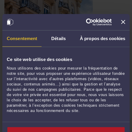
MÉRULES : L'AGENT IMMOBILIER DOIT CONSULTER L'ACTE DE
VENTE ANTÉRIEUR
Consentement
Détails
À propos des cookies
Par
Matthieu ROBARDEY
le 22/11/2019
Lorsqu'on vient me consulter suite à un achat immobilier atteint de vices
Ce site web utilise des cookies
cachés, la question de la responsabilité du notaire ou de l'agent immobilier
revient souvent. Je dois alors expliquer que le premier responsable des vices
Nous utilisons des cookies pour mesurer la fréquentation de
affectant l'immeuble est le vendeur, et que ni le notaire, ni l'agent immobilier
notre site, pour vous proposer une expérience utilisateur fondée
sur l’interactivité avec d’autres plateformes (vidéos, réseaux
n'ont ...
Lire la suite >
sociaux, contenus animés…) ainsi que la gestion et l’analyse
du suivi de nos campagnes publicitaires. Parce que le respect
de votre vie privée est essentiel pour nous, nous vous laissons
le choix de les accepter, de les refuser tous ou de les
paramétrer, à l’exception des cookies techniques strictement
nécessaires au fonctionnement du site.