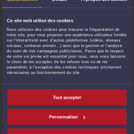
Je conseillerais donc aux propriétaires immobiliers de ne pas
se précipiter sur ce nouveau bail, et attendre que ce nouvel
outil soit "rodé" par les praticiens et la jurisprudence...
Ce site web utilise des cookies
Nous utilisons des cookies pour mesurer la fréquentation de
notre site, pour vous proposer une expérience utilisateur fondée
Matthieu ROBARDEY
sur l’interactivité avec d’autres plateformes (vidéos, réseaux
sociaux, contenus animés…) ainsi que la gestion et l’analyse
Avocat au Barreau de VIENNE
du suivi de nos campagnes publicitaires. Parce que le respect
de votre vie privée est essentiel pour nous, nous vous laissons
le choix de les accepter, de les refuser tous ou de les
Vous avez des questions en Droit immobilier ? Vous
paramétrer, à l’exception des cookies techniques strictement
rechercher un
avocat à VIENNE
, en ISERE ?
nécessaires au fonctionnement du site.
N'hésitez pas à me contacter
via
https://consultation.avocat.fr/avocat-vienne/matthieu-
robardey-42684.html
Tout accepter
Personnaliser
Commentaires