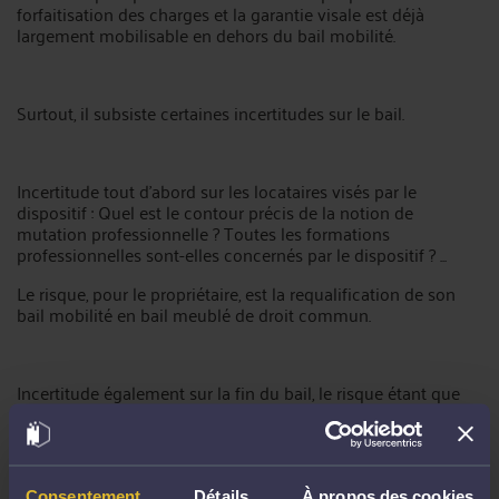
forfaitisation des charges et la garantie visale est déjà
largement mobilisable en dehors du bail mobilité.
Surtout, il subsiste certaines incertitudes sur le bail.
Incertitude tout d'abord sur les locataires visés par le
dispositif : Quel est le contour précis de la notion de
mutation professionnelle ? Toutes les formations
professionnelles sont-elles concernés par le dispositif ? ...
Le risque, pour le propriétaire, est la requalification de son
bail mobilité en bail meublé de droit commun.
Incertitude également sur la fin du bail, le risque étant que
les juridictions requalifient ce bail en bail meublé de droit
commun selon les circonstances, si le locataire reste dans
les lieux.
Consentement
Détails
À propos des cookies