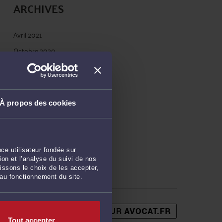
ARCHIVES
Avril 2021
Octobre 2020
Juin 2020
Mars 2020
Novembre 2019
À propos des cookies
Septembre 2019
Juillet 2019
Mai 2019
ce utilisateur fondée sur
Avril 2019
on et l’analyse du suivi de nos
issons le choix de les accepter,
 au fonctionnement du site.
Tout accepter