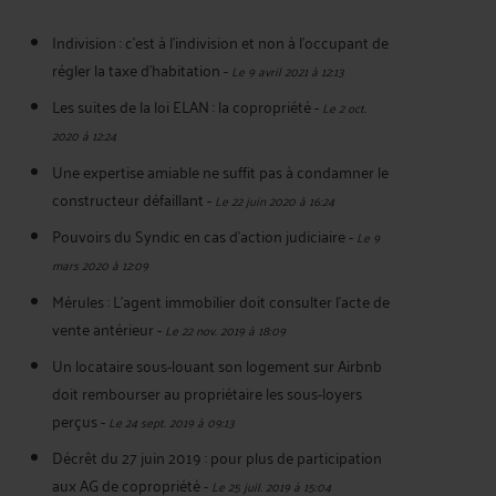
Indivision : c'est à l'indivision et non à l'occupant de
régler la taxe d'habitation
-
Le 9 avril 2021 à 12:13
Les suites de la loi ELAN : la copropriété
-
Le 2 oct.
2020 à 12:24
Une expertise amiable ne suffit pas à condamner le
constructeur défaillant
-
Le 22 juin 2020 à 16:24
Pouvoirs du Syndic en cas d'action judiciaire
-
Le 9
mars 2020 à 12:09
Mérules : L'agent immobilier doit consulter l'acte de
vente antérieur
-
Le 22 nov. 2019 à 18:09
Un locataire sous-louant son logement sur Airbnb
doit rembourser au propriétaire les sous-loyers
perçus
-
Le 24 sept. 2019 à 09:13
Décrêt du 27 juin 2019 : pour plus de participation
aux AG de copropriété
-
Le 25 juil. 2019 à 15:04