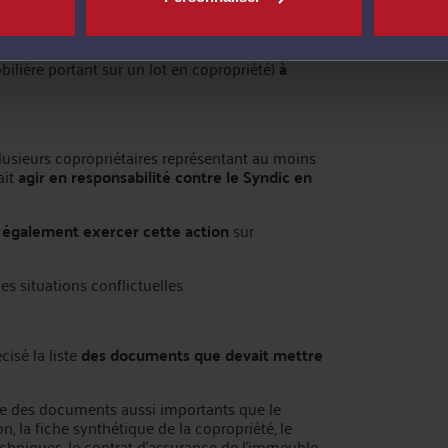
d
u
Syndic
. Depuis le décret du 23 février 2020, le Syndic
ilière portant sur un lot en copropriété)
à
lusieurs copropriétaires représentant au moins
ait
agir en responsabilité contre le Syndic en
t également exercer cette action
sur
ces situations conflictuelles.
isé la liste
des documents que devait mettre
igne des documents aussi importants que le
on, la fiche synthétique de la copropriété, le
echniques, le contrat d’assurance de l’immeuble,