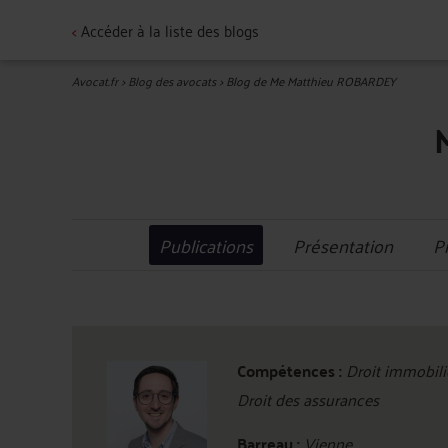
<
Accéder à la liste des blogs
Avocat.fr
>
Blog des avocats
>
Blog de Me Matthieu ROBARDEY
Publications
Présentation
P
Compétences :
Droit immobilie
Droit des assurances
Barreau :
Vienne