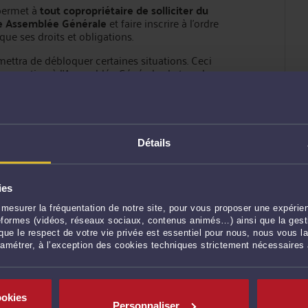
5 permet à
tout copropriétaire de solliciter du
une Assemblée Générale
et faire inscrire à l’ordre
ue ses droits et obligations.
rmettra de débloquer certaines situations. Ceci
 convocation à l’Assemblée Générale, de tous les
nature à dissuader quelques copropriétaires…
 un copropriétaire de faire
réaliser à ses frais
Détails
aux personnes handicapées qui affectent les
10 juillet 1965).
 pourra s’y opposer pour les motifs suivants :
ies
mesurer la fréquentation de notre site, pour vous proposer une expérien
ateformes (vidéos, réseaux sociaux, contenus animés…) ainsi que la gesti
ue le respect de votre vie privée est essentiel pour nous, nous vous la
ramétrer, à l’exception des cookies techniques strictement nécessaires
le copropriétaire pourra contester la
 de majorité.
ookies
Personnaliser