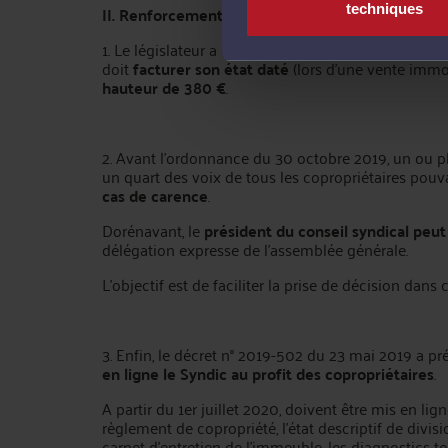
techniques
II. Renforcement des règles encadrant l’activité 
1. Le législateur a encadré la tarification du Syndic
doit
facturer son état daté
(lors d’une vente immob
hauteur de 380 €
.
2. Avant l’ordonnance du 30 octobre 2019, un ou p
un quart des voix de tous les copropriétaires pouv
cas de carence
.
Dorénavant, le
président du conseil syndical peu
délégation expresse de l’assemblée générale.
L’objectif est de faciliter la prise de décision dans 
3. Enfin, le décret n° 2019-502 du 23 mai 2019 a préc
en ligne le Syndic au profit des copropriétaires
.
A partir du 1er juillet 2020, doivent être mis en l
règlement de copropriété, l’état descriptif de divisi
carnet d’entretien de l’immeuble, les diagnostics t