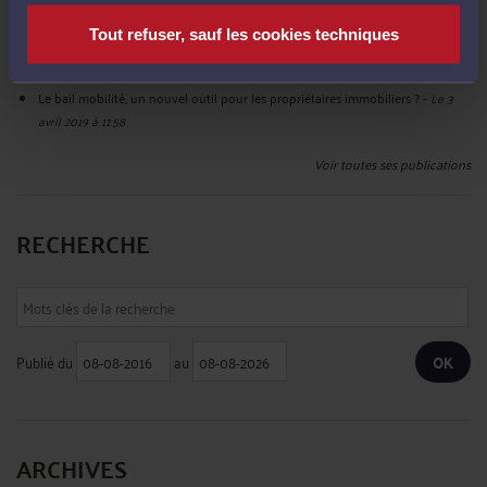
Le 25 juil. 2019 à 15:04
Tout refuser, sauf les cookies techniques
Un copropriétaire ne peut demander l'annulation d'une assemblée générale
s'il a voté pour certaines décisions
-
Le 7 mai 2019 à 18:29
Le bail mobilité, un nouvel outil pour les propriétaires immobiliers ?
-
Le 3
avril 2019 à 11:58
Voir toutes ses publications
RECHERCHE
Publié du
au
ARCHIVES