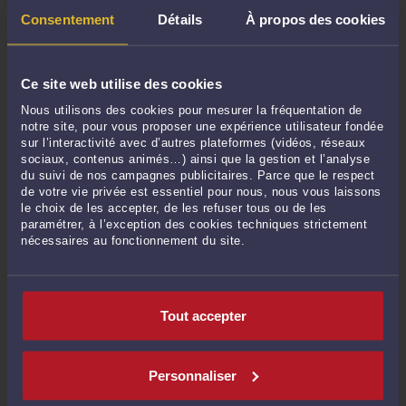
Consentement
Détails
À propos des cookies
POSER UNE QUESTION ÉCRITE
Ce site web utilise des cookies
Nous utilisons des cookies pour mesurer la fréquentation de
DERNIÈRES PUBLICATIONS
notre site, pour vous proposer une expérience utilisateur fondée
sur l’interactivité avec d’autres plateformes (vidéos, réseaux
sociaux, contenus animés…) ainsi que la gestion et l’analyse
Indivision : c'est à l'indivision et non à l'occupant de régler la taxe
du suivi de nos campagnes publicitaires. Parce que le respect
d'habitation
-
Le 9 avril 2021 à 12:13
de votre vie privée est essentiel pour nous, nous vous laissons
le choix de les accepter, de les refuser tous ou de les
Les suites de la loi ELAN : la copropriété
-
Le 2 oct. 2020 à 12:24
paramétrer, à l’exception des cookies techniques strictement
Une expertise amiable ne suffit pas à condamner le constructeur défaillant
-
nécessaires au fonctionnement du site.
Le 22 juin 2020 à 16:24
Pouvoirs du Syndic en cas d'action judiciaire
-
Le 9 mars 2020 à 12:09
Mérules : L'agent immobilier doit consulter l'acte de vente antérieur
-
Le 22
Tout accepter
nov. 2019 à 18:09
Un locataire sous-louant son logement sur Airbnb doit rembourser au
propriétaire les sous-loyers perçus
-
Le 24 sept. 2019 à 09:13
Personnaliser
Décrêt du 27 juin 2019 : pour plus de participation aux AG de copropriété
-