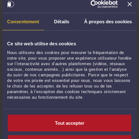
ambiguës pour la datation.
3. Assurez-vous de signer le testament après la datation pour
renforcer sa validité juridique.
Consentement
Détails
À propos des cookies
4. Conservez le testament dans un endroit sûr et informez
vos proches de son existence et de son emplacement.
Ce site web utilise des cookies
Nous utilisons des cookies pour mesurer la fréquentation de
Validité d’un testament non daté
notre site, pour vous proposer une expérience utilisateur fondée
sur l’interactivité avec d’autres plateformes (vidéos, réseaux
L'importance de la datation d'un testament :
sociaux, contenus animés…) ainsi que la gestion et l’analyse
du suivi de nos campagnes publicitaires. Parce que le respect
La datation d'un testament est généralement considérée
de votre vie privée est essentiel pour nous, nous vous laissons
comme une condition essentielle pour garantir sa validité en
le choix de les accepter, de les refuser tous ou de les
droit français. Elle établit la chronologie de l'acte et permet
paramétrer, à l’exception des cookies techniques strictement
nécessaires au fonctionnement du site.
de prouver que le testament a été rédigé avant le décès du
testateur. Cependant, il existe des situations où un testament
olographe peut ne pas être daté, mais cela ne signifie pas
nécessairement qu'il est invalide.
Tout accepter
Les éléments intrinsèques du testament :
Lorsqu'un testament olographe est dépourvu de date, il est