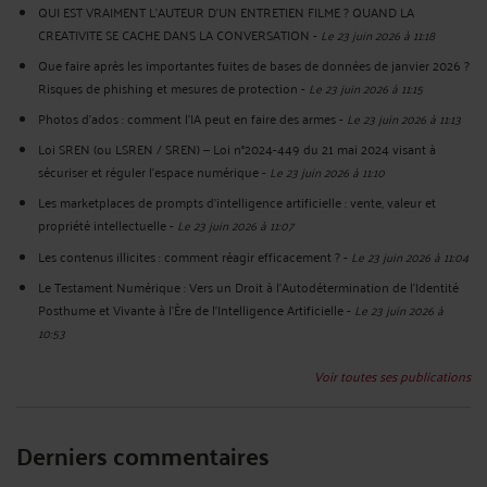
QUI EST VRAIMENT L’AUTEUR D’UN ENTRETIEN FILME ? QUAND LA
CREATIVITE SE CACHE DANS LA CONVERSATION
-
Le 23 juin 2026 à 11:18
Que faire après les importantes fuites de bases de données de janvier 2026 ?
Risques de phishing et mesures de protection
-
Le 23 juin 2026 à 11:15
Photos d’ados : comment l’IA peut en faire des armes
-
Le 23 juin 2026 à 11:13
Loi SREN (ou LSREN / SREN) — Loi n°2024-449 du 21 mai 2024 visant à
sécuriser et réguler l’espace numérique
-
Le 23 juin 2026 à 11:10
Les marketplaces de prompts d’intelligence artificielle : vente, valeur et
propriété intellectuelle
-
Le 23 juin 2026 à 11:07
Les contenus illicites : comment réagir efficacement ?
-
Le 23 juin 2026 à 11:04
Le Testament Numérique : Vers un Droit à l'Autodétermination de l'Identité
Posthume et Vivante à l'Ère de l'Intelligence Artificielle
-
Le 23 juin 2026 à
10:53
Voir toutes ses publications
Derniers commentaires