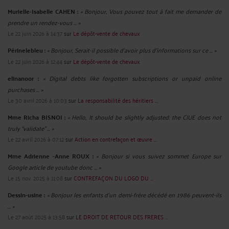
Murielle-Isabelle CAHEN :
« Bonjour, Vous pouvez tout à fait me demander de
prendre un rendez-vous ... »
Le 22 juin 2026 à 14:37
sur
Le dépôt-vente de chevaux
Périnelebleu :
« Bonjour, Serait-il possible d'avoir plus d'informations sur ce ... »
Le 22 juin 2026 à 12:44
sur
Le dépôt-vente de chevaux
elinanoor :
« Digital debts like forgotten subscriptions or unpaid online
purchases ... »
Le 30 avril 2026 à 10:03
sur
La responsabilité des héritiers ...
Mme Richa BISNOI :
« Hello, It should be slightly adjusted: the CJUE does not
truly “validate” ... »
Le 22 avril 2026 à 07:12
sur
Action en contrefaçon et œuvre ...
Mme Adrienne -Anne ROUX :
« Bonjour si vous suivez sommet Europe sur
Google article de youtube donc ... »
Le 15 nov. 2025 à 11:08
sur
CONTREFAÇON DU LOGO DU ...
Dessin-usine :
« Bonjour les enfants d'un demi-frère décédé en 1986 peuvent-ils
... »
Le 27 août 2025 à 13:58
sur
LE DROIT DE RETOUR DES FRERES ...