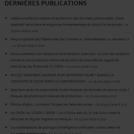
DERNIÈRES PUBLICATIONS
Vidéosurveillance urbaine et protection des données personnelles : Entre
impératif sécuritaire et exigences fondamentales du droit à la vie privée
-
Le
23 juin 2026 à 11:26
Responsabilité des Plateformes de Commerce : Intermédiaires ou Vendeurs ?
-
Le 23 juin 2026 à 11:24
Renouvellement de marque et revendication judiciaire : la Cour de cassation
consacre une protection renforcée du droit de propriété au regard de
l’article 1er du Protocole n°1 CEDH
-
Le 23 juin 2026 à 11:21
QUI EST VRAIMENT L’AUTEUR D’UN ENTRETIEN FILME ? QUAND LA
CREATIVITE SE CACHE DANS LA CONVERSATION
-
Le 23 juin 2026 à 11:18
Que faire après les importantes fuites de bases de données de janvier 2026 ?
Risques de phishing et mesures de protection
-
Le 23 juin 2026 à 11:15
Photos d’ados : comment l’IA peut en faire des armes
-
Le 23 juin 2026 à 11:13
Loi SREN (ou LSREN / SREN) — Loi n°2024-449 du 21 mai 2024 visant à
sécuriser et réguler l’espace numérique
-
Le 23 juin 2026 à 11:10
Les marketplaces de prompts d’intelligence artificielle : vente, valeur et
propriété intellectuelle
-
Le 23 juin 2026 à 11:07