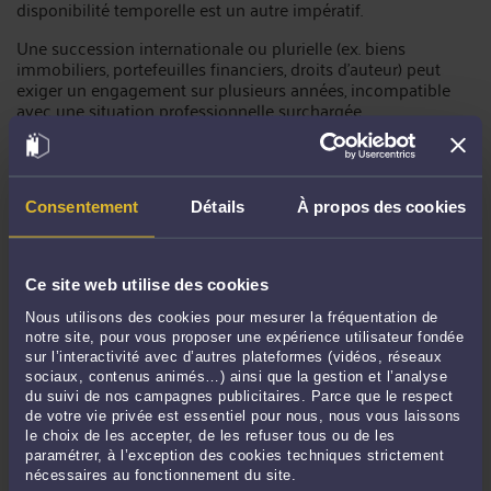
disponibilité temporelle est un autre impératif.
Une succession internationale ou plurielle (ex. biens
immobiliers, portefeuilles financiers, droits d’auteur) peut
exiger un engagement sur plusieurs années, incompatible
avec une situation professionnelle surchargée.
2. Compétences techniques : expertise juridique, financière
ou sectorielle
Consentement
Détails
À propos des cookies
Dans les patrimoines complexes, le recours à un
professionnel (notaire, avocat, gestionnaire de patrimoine)
s’impose souvent.
Le notaire
, de par son statut d’officier
Ce site web utilise des cookies
ministériel, offre une légitimité incontestable et une maîtrise
Nous utilisons des cookies pour mesurer la fréquentation de
des formalités hypothécaires ou fiscales. Toutefois, ses
notre site, pour vous proposer une expérience utilisateur fondée
honoraires, régis par le décret n° 78-262 du 8 mars 1978,
sur l’interactivité avec d’autres plateformes (vidéos, réseaux
peuvent grever l’actif successoral (3). À l’inverse, un expert-
sociaux, contenus animés…) ainsi que la gestion et l’analyse
comptable ou un banquier privé apportera une valeur
du suivi de nos campagnes publicitaires. Parce que le respect
ajoutée dans les successions entrepreneuriales ou les
de votre vie privée est essentiel pour nous, nous vous laissons
portefeuilles d’instruments financiers sophistiqués (ex.
le choix de les accepter, de les refuser tous ou de les
produits dérivés, private equity).
paramétrer, à l’exception des cookies techniques strictement
nécessaires au fonctionnement du site.