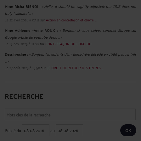
Mme Richa BISNOI :
« Hello, It should be slightly adjusted: the CJUE does not
truly “validate” ... »
Le 22 avril 2026 à 07:12
sur
Action en contrefaçon et œuvre ...
Mme Adrienne -Anne ROUX :
« Bonjour si vous suivez sommet Europe sur
Google article de youtube donc ... »
Le 15 nov. 2025 à 11:08
sur
CONTREFAÇON DU LOGO DU ...
Dessin-usine :
« Bonjour les enfants d'un demi-frère décédé en 1986 peuvent-ils
... »
Le 27 août 2025 à 13:58
sur
LE DROIT DE RETOUR DES FRERES ...
RECHERCHE
Publié du
au