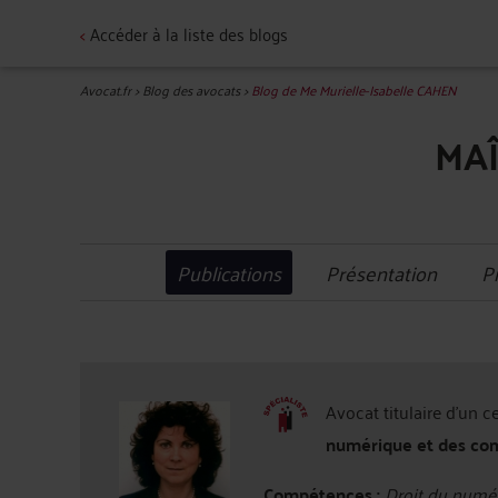
<
Accéder à la liste des blogs
Avocat.fr
>
Blog des avocats
>
Blog de Me Murielle-Isabelle CAHEN
MAÎ
Publications
Présentation
P
Avocat titulaire d'un c
numérique et des co
Compétences :
Droit du numér