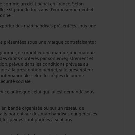
rée comme un délit pénal en France. Selon
elle, Est puni de trois ans d'emprisonnement et
onne :
d'exporter des marchandises présentées sous une
es présentées sous une marque contrefaisante ;
de supprimer, de modifier une marque, une marque
des droits conférés par son enregistrement et
action, prévue dans les conditions prévues au
aide à la prescription permet, si le prescripteur
nternationale, selon les règles de bonne
écurité sociale ;
rvice autre que celui qui lui est demandé sous
s en bande organisée ou sur un réseau de
faits portent sur des marchandises dangereuses
, les peines sont portées à sept ans