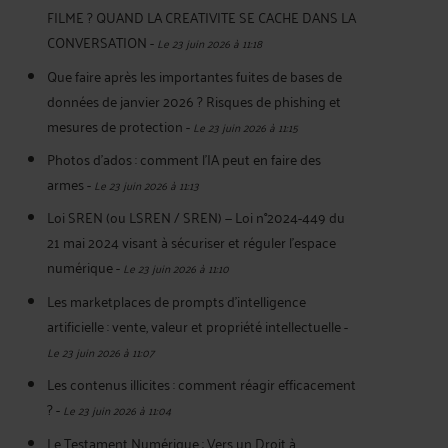
FILME ? QUAND LA CREATIVITE SE CACHE DANS LA
CONVERSATION
-
Le 23 juin 2026 à 11:18
Que faire après les importantes fuites de bases de
données de janvier 2026 ? Risques de phishing et
mesures de protection
-
Le 23 juin 2026 à 11:15
Photos d’ados : comment l’IA peut en faire des
armes
-
Le 23 juin 2026 à 11:13
Loi SREN (ou LSREN / SREN) — Loi n°2024-449 du
21 mai 2024 visant à sécuriser et réguler l’espace
numérique
-
Le 23 juin 2026 à 11:10
Les marketplaces de prompts d’intelligence
artificielle : vente, valeur et propriété intellectuelle
-
Le 23 juin 2026 à 11:07
Les contenus illicites : comment réagir efficacement
?
-
Le 23 juin 2026 à 11:04
Le Testament Numérique : Vers un Droit à