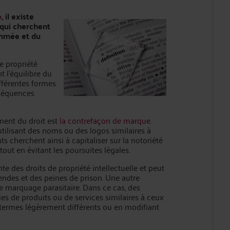
e
, il existe
qui cherchent
nommée et du
de propriété
t l'équilibre du
ifférentes formes
nséquences
ment du droit est
la contrefaçon de marque
.
tilisant des noms ou des logos similaires à
 cherchent ainsi à capitaliser sur la notoriété
 tout en évitant les poursuites légales.
e des droits de propriété intellectuelle et peut
endes et des peines de prison. Une autre
e marquage parasitaire. Dans ce cas, des
s de produits ou de services similaires à ceux
 termes légèrement différents ou en modifiant