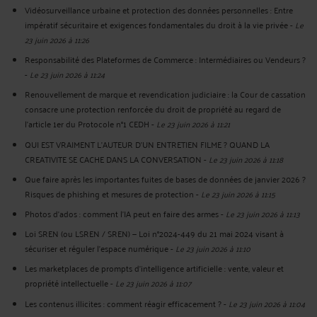
Vidéosurveillance urbaine et protection des données personnelles : Entre
impératif sécuritaire et exigences fondamentales du droit à la vie privée
-
Le
23 juin 2026 à 11:26
Responsabilité des Plateformes de Commerce : Intermédiaires ou Vendeurs ?
-
Le 23 juin 2026 à 11:24
Renouvellement de marque et revendication judiciaire : la Cour de cassation
consacre une protection renforcée du droit de propriété au regard de
l’article 1er du Protocole n°1 CEDH
-
Le 23 juin 2026 à 11:21
QUI EST VRAIMENT L’AUTEUR D’UN ENTRETIEN FILME ? QUAND LA
CREATIVITE SE CACHE DANS LA CONVERSATION
-
Le 23 juin 2026 à 11:18
Que faire après les importantes fuites de bases de données de janvier 2026 ?
Risques de phishing et mesures de protection
-
Le 23 juin 2026 à 11:15
Photos d’ados : comment l’IA peut en faire des armes
-
Le 23 juin 2026 à 11:13
Loi SREN (ou LSREN / SREN) — Loi n°2024-449 du 21 mai 2024 visant à
sécuriser et réguler l’espace numérique
-
Le 23 juin 2026 à 11:10
Les marketplaces de prompts d’intelligence artificielle : vente, valeur et
propriété intellectuelle
-
Le 23 juin 2026 à 11:07
Les contenus illicites : comment réagir efficacement ?
-
Le 23 juin 2026 à 11:04