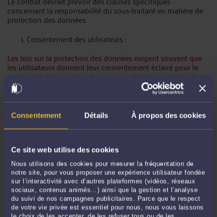
Le contrat devrait prévoir des clauses spécifiques
concernant la responsabilité du sous-traitant en matière de
protection des données.
Consentement des utilisateurs :
Les lois sur la protection des données exigent souvent que
les utilisateurs donnent leur consentement éclairé pour le
traitement de leurs données personnelles. Les contrats de
services informatiques doivent donc inclure des dispositions
permettant de recueillir et de gérer efficacement le
consentement des utilisateurs
Consentement
Détails
À propos des cookies
Sécurité des données :
Les contrats de services informatiques doivent prévoir des
mesures de sécurité appropriées pour protéger les données
Ce site web utilise des cookies
personnelles contre les accès non autorisés, les divulgations
Nous utilisons des cookies pour mesurer la fréquentation de
ou les pertes. Il est important d'identifier les normes de
notre site, pour vous proposer une expérience utilisateur fondée
sécurité appropriées et de veiller à ce que le prestataire de
sur l’interactivité avec d’autres plateformes (vidéos, réseaux
services informatiques les respecte.
sociaux, contenus animés…) ainsi que la gestion et l’analyse
du suivi de nos campagnes publicitaires. Parce que le respect
de votre vie privée est essentiel pour nous, nous vous laissons
le choix de les accepter, de les refuser tous ou de les