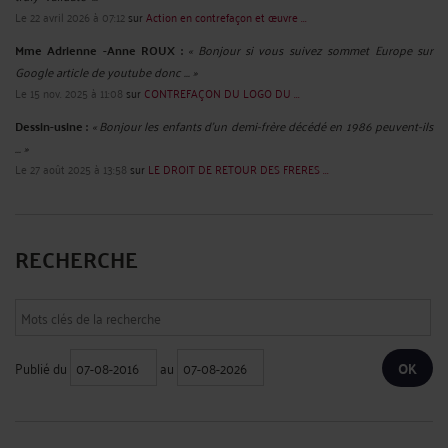
Le 22 avril 2026 à 07:12
sur
Action en contrefaçon et œuvre ...
Mme Adrienne -Anne ROUX :
« Bonjour si vous suivez sommet Europe sur
Google article de youtube donc ... »
Le 15 nov. 2025 à 11:08
sur
CONTREFAÇON DU LOGO DU ...
Dessin-usine :
« Bonjour les enfants d'un demi-frère décédé en 1986 peuvent-ils
... »
Le 27 août 2025 à 13:58
sur
LE DROIT DE RETOUR DES FRERES ...
RECHERCHE
Publié du
au