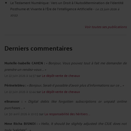
Le Testament Numérique : Vers un Droit à l'Autodétermination de l'Identité
Posthume et Vivante à l'Ère de l'Intelligence Artificielle
-
Le 23 juin 2026 à
10:53
Voir toutes ses publications
Derniers commentaires
Murielle-Isabelle CAHEN :
« Bonjour, Vous pouvez tout à fait me demander de
prendre un rendez-vous ... »
Le 22 juin 2026 à 14:37
sur
Le dépôt-vente de chevaux
Périnelebleu :
« Bonjour, Serait-il possible d'avoir plus d'informations sur ce ... »
Le 22 juin 2026 à 12:44
sur
Le dépôt-vente de chevaux
elinanoor :
« Digital debts like forgotten subscriptions or unpaid online
purchases ... »
Le 30 avril 2026 à 10:03
sur
La responsabilité des héritiers ...
Mme Richa BISNOI :
« Hello, It should be slightly adjusted: the CJUE does not
truly “validate” ... »