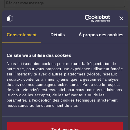
ENVOYER
Pas de contribution, soyez le premier
Consentement
Détails
À propos des cookies
CONTACTER ME CALDERERO CURTO
Ce site web utilise des cookies
Nous utilisons des cookies pour mesurer la fréquentation de
PRENDRE RDV EN CABINET
notre site, pour vous proposer une expérience utilisateur fondée
sur l’interactivité avec d’autres plateformes (vidéos, réseaux
sociaux, contenus animés…) ainsi que la gestion et l’analyse
du suivi de nos campagnes publicitaires. Parce que le respect
CONSULTER PAR VIDÉO
de votre vie privée est essentiel pour nous, nous vous laissons
le choix de les accepter, de les refuser tous ou de les
paramétrer, à l’exception des cookies techniques strictement
nécessaires au fonctionnement du site.
CONSULTER PAR TÉLÉPHONE
Tout accepter