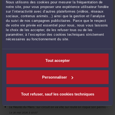
Nous utilisons des cookies pour mesurer la fréquentation de
notre site, pour vous proposer une expérience utilisateur fondée
POSER UNE QUESTION ÉCRITE
sur l’interactivité avec d’autres plateformes (vidéos, réseaux
sociaux, contenus animés…) ainsi que la gestion et l’analyse
du suivi de nos campagnes publicitaires. Parce que le respect
de votre vie privée est essentiel pour nous, nous vous laissons
le choix de les accepter, de les refuser tous ou de les
DERNIÈRES PUBLICATIONS
paramétrer, à l’exception des cookies techniques strictement
nécessaires au fonctionnement du site.
Permis invalidé à tort : 6 points restitués avant l’été
-
Le 9 juil. 2026 à 18:03
Permis invalidé, 48SI, permis à zéro… et finalement permis récupéré.
-
Le 19
Tout accepter
juin 2026 à 17:53
Conduite sans permis et récidive : attention à la date des faits
-
Le 5 juin 2026
à 15:11
Personnaliser
Stupéfiants au volant : positif au test, positif à l’analyse… mais relaxé à une
minute près
-
Le 2 juin 2026 à 17:54
Radars nouvelle génération : la contestation reste une question juridique.
-
Tout refuser, sauf les cookies techniques
Le 28 mai 2026 à 14:04
24 Heures du Mans : sur circuit on va vite, sur route on risque son permis
-
Le 26 mai 2026 à 10:07