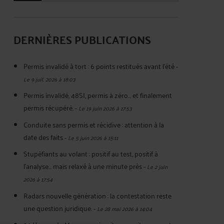
DERNIÈRES PUBLICATIONS
Permis invalidé à tort : 6 points restitués avant l’été
-
Le 9 juil. 2026 à 18:03
Permis invalidé, 48SI, permis à zéro… et finalement
permis récupéré.
-
Le 19 juin 2026 à 17:53
Conduite sans permis et récidive : attention à la
date des faits
-
Le 5 juin 2026 à 15:11
Stupéfiants au volant : positif au test, positif à
l’analyse… mais relaxé à une minute près
-
Le 2 juin
2026 à 17:54
Radars nouvelle génération : la contestation reste
une question juridique.
-
Le 28 mai 2026 à 14:04