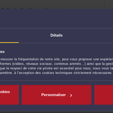
DePoints #DroitRoutier #Avocat
Détails
ies
ENVOYER
mesurer la fréquentation de notre site, pour vous proposer une expérien
ateformes (vidéos, réseaux sociaux, contenus animés…) ainsi que la gesti
ue le respect de votre vie privée est essentiel pour nous, nous vous la
ramétrer, à l’exception des cookies techniques strictement nécessaires
ookies
Personnaliser