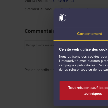
Voir la Décision :
CLIQUER ICI
#PermisDeConduire #NonProrogationPermis #Perte
Commentaires
Consentement
Ce site web utilise des cook
Nous utilisons des cookies pour 
l’interactivité avec d’autres pl
campagnes publicitaires. Parce q
Pas de contribution, soyez le premier
de les refuser tous ou de les pa
Tout refuser, sauf les c
techniques