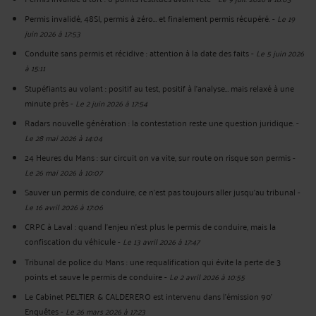
Permis invalidé, 48SI, permis à zéro… et finalement permis récupéré.
-
Le 19
juin 2026 à 17:53
Conduite sans permis et récidive : attention à la date des faits
-
Le 5 juin 2026
à 15:11
Stupéfiants au volant : positif au test, positif à l’analyse… mais relaxé à une
minute près
-
Le 2 juin 2026 à 17:54
Radars nouvelle génération : la contestation reste une question juridique.
-
Le 28 mai 2026 à 14:04
24 Heures du Mans : sur circuit on va vite, sur route on risque son permis
-
Le 26 mai 2026 à 10:07
Sauver un permis de conduire, ce n’est pas toujours aller jusqu’au tribunal
-
Le 16 avril 2026 à 17:06
CRPC à Laval : quand l’enjeu n’est plus le permis de conduire, mais la
confiscation du véhicule
-
Le 13 avril 2026 à 17:47
Tribunal de police du Mans : une requalification qui évite la perte de 3
points et sauve le permis de conduire
-
Le 2 avril 2026 à 10:55
Le Cabinet PELTIER & CALDERERO est intervenu dans l’émission 90’
Enquêtes
-
Le 26 mars 2026 à 17:23