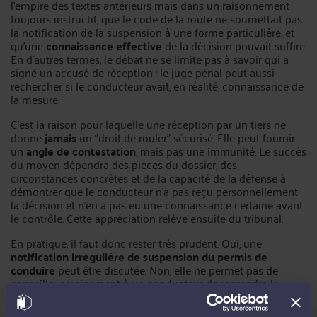
l’empire des textes antérieurs mais dans un raisonnement
toujours instructif, que le code de la route ne soumettait pas
la notification de la suspension à une forme particulière, et
qu’une
connaissance effective
de la décision pouvait suffire.
En d’autres termes, le débat ne se limite pas à savoir qui a
signé un accusé de réception : le juge pénal peut aussi
rechercher si le conducteur avait, en réalité, connaissance de
la mesure.
C’est la raison pour laquelle une réception par un tiers ne
donne
jamais
un “droit de rouler” sécurisé. Elle peut fournir
un
angle de contestation
, mais pas une immunité. Le succès
du moyen dépendra des pièces du dossier, des
circonstances concrètes et de la capacité de la défense à
démontrer que le conducteur n’a pas reçu personnellement
la décision et n’en a pas eu une connaissance certaine avant
le contrôle. Cette appréciation relève ensuite du tribunal.
En pratique, il faut donc rester très prudent. Oui, une
notification irrégulière de suspension du permis de
conduire
peut être discutée. Non, elle ne permet pas de
conseiller sereinement à un conducteur de reprendre le
volant. La bonne approche consiste plutôt à faire analyser
immédiatement la mesure, la preuve de sa notification, son