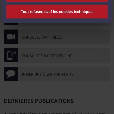
CONTACTER ME CALDERERO CURTO
Tout refuser, sauf les cookies techniques
PRENDRE RDV EN CABINET
CONSULTER PAR VIDÉO
CONSULTER PAR TÉLÉPHONE
POSER UNE QUESTION ÉCRITE
DERNIÈRES PUBLICATIONS
Permis invalidé à tort : 6 points restitués avant l’été
-
Le 9 juil. 2026 à 18:03