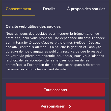
contenu, ses mentions de recours et, plus largement, la
régularité de toute la procédure.
Consentement
Détails
À propos des cookies
En matière de
suspension administrative du permis
, les
raisonnements purement théoriques sont souvent démentis
par la pratique des contrôles et des audiences. Entre un
Ce site web utilise des cookies
moyen de droit intéressant et une relaxe certaine, il y a une
différence importante.
Nous utilisons des cookies pour mesurer la fréquentation de
notre site, pour vous proposer une expérience utilisateur fondée
sur l’interactivité avec d’autres plateformes (vidéos, réseaux
sociaux, contenus animés…) ainsi que la gestion et l’analyse
du suivi de nos campagnes publicitaires. Parce que le respect
Commentaires
de votre vie privée est essentiel pour nous, nous vous laissons
le choix de les accepter, de les refuser tous ou de les
paramétrer, à l’exception des cookies techniques strictement
nécessaires au fonctionnement du site.
ENVOYER
Tout accepter
Pas de contribution, soyez le premier
Personnaliser