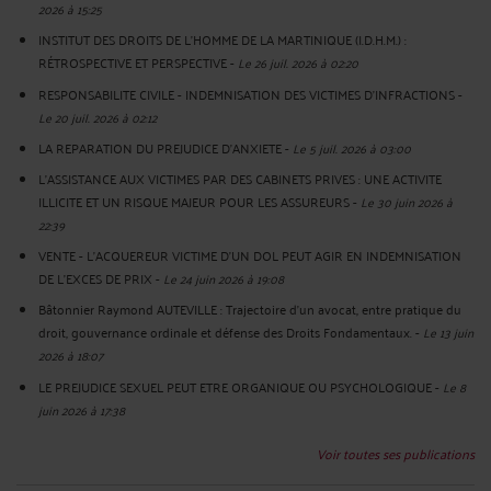
2026 à 15:25
INSTITUT DES DROITS DE L'HOMME DE LA MARTINIQUE (I.D.H.M.) :
RÉTROSPECTIVE ET PERSPECTIVE
-
Le 26 juil. 2026 à 02:20
RESPONSABILITE CIVILE - INDEMNISATION DES VICTIMES D'INFRACTIONS
-
Le 20 juil. 2026 à 02:12
LA REPARATION DU PREJUDICE D’ANXIETE
-
Le 5 juil. 2026 à 03:00
L'ASSISTANCE AUX VICTIMES PAR DES CABINETS PRIVES : UNE ACTIVITE
ILLICITE ET UN RISQUE MAJEUR POUR LES ASSUREURS
-
Le 30 juin 2026 à
22:39
VENTE - L'ACQUEREUR VICTIME D'UN DOL PEUT AGIR EN INDEMNISATION
DE L'EXCES DE PRIX
-
Le 24 juin 2026 à 19:08
Bâtonnier Raymond AUTEVILLE : Trajectoire d’un avocat, entre pratique du
droit, gouvernance ordinale et défense des Droits Fondamentaux.
-
Le 13 juin
2026 à 18:07
LE PREJUDICE SEXUEL PEUT ETRE ORGANIQUE OU PSYCHOLOGIQUE
-
Le 8
juin 2026 à 17:38
Voir toutes ses publications