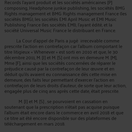
Records l'ayant produit et les sociétés américaines [P]
composing, Headphone junkie publishing, les sociétés BMG
Rights management et BMG Rights management France (les
sociétés BMG), les sociétés EMI April Music et EMI Music
Publishing France (les sociétés EMI), l'ayant édité, et la
société Universal Music France le distribuant en France.
La Cour d’appel de Paris a jugé irrecevable comme
prescrite l'action en contrefaçon car l'album comportant le
titre litigieux « Whenever » est sorti en 2010 et que, le 30
décembre 2011, M. [J] et M. [S] ont mis en demeure M. [M],
Mme [F], ainsi que les sociétés concernées de réparer le
préjudice causé par la contrefaçon de leur œuvre et en
déduit qu'ils avaient eu connaissance dès cette mise en
demeure, des faits leur permettant d'exercer l'action en
contrefaçon de leurs droits d'auteur, de sorte que leur action,
engagée plus de cinq ans après cette date, était prescrite.
M. [J] et M. [S] , se pourvoient en cassation en
soutenant que la prescription n’était pas acquise puisque
l’album était encore dans le commerce en avril 2018 et que
ce titre ait été encore disponible sur des plateformes de
téléchargement en mars 2018.