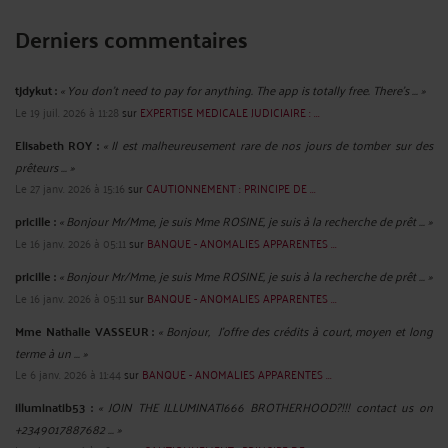
Derniers commentaires
tjdykut :
« You don’t need to pay for anything. The app is totally free. There’s ... »
Le 19 juil. 2026 à 11:28
sur
EXPERTISE MEDICALE JUDICIAIRE : ...
Elisabeth ROY :
« Il est malheureusement rare de nos jours de tomber sur des
prêteurs ... »
Le 27 janv. 2026 à 15:16
sur
CAUTIONNEMENT : PRINCIPE DE ...
pricille :
« Bonjour Mr/Mme, je suis Mme ROSINE, je suis à la recherche de prêt ... »
Le 16 janv. 2026 à 05:11
sur
BANQUE - ANOMALIES APPARENTES ...
pricille :
« Bonjour Mr/Mme, je suis Mme ROSINE, je suis à la recherche de prêt ... »
Le 16 janv. 2026 à 05:11
sur
BANQUE - ANOMALIES APPARENTES ...
Mme Nathalie VASSEUR :
« Bonjour, J’offre des crédits à court, moyen et long
terme à un ... »
Le 6 janv. 2026 à 11:44
sur
BANQUE - ANOMALIES APPARENTES ...
illuminatib53 :
« JOIN THE ILLUMINATI666 BROTHERHOOD?!!! contact us on
+2349017887682 ... »