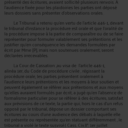
présenté des écritures, avaient sollicité plusieurs renvois. A
l’audience fixée pour les plaidoiries les parties ont déposé
leurs dossiers sans présenter d’observations orales.
Le Tribunal a retenu qu'en vertu de l’article 446-1, devant
le tribunal d'instance la procédure est orale et que l'oralité de
la procédure impose à la partie de comparaître ou de se faire
représenter pour formuler valablement ses prétentions et les
justifier ;qu’en conséquence les demandes formulées par
écrit par Mme [P], mais non soutenues oralement, seront
déclarées irrecevables.
La Cour de Cassation ,au visa de l'article 446-1,
alinéa 1er, du Code de procédure civile , régissant la
procédure orale, les parties présentent oralement à
l'audience leurs prétentions et les moyens à leur soutien et
peuvent également se référer aux prétentions et aux moyens
qu'elles auraient formulés par écrit, a jugé qu’en l'absence de
formalisme particulier pour se référer à des écritures, satisfait
aux prévisions de ce texte, la partie qui, hors le cas d'un refus
opposé par le tribunal, dépose un dossier comportant ses
écritures au cours d'une audience des débats à laquelle elle
est présente ou représentée ;qu’en statuant différemment , le
tribunal a violé le texte susvisé.( Cass. Civ.II°. 1er juillet