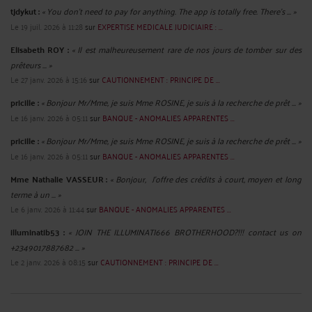
tjdykut :
« You don’t need to pay for anything. The app is totally free. There’s ... »
Le 19 juil. 2026 à 11:28
sur
EXPERTISE MEDICALE JUDICIAIRE : ...
Elisabeth ROY :
« Il est malheureusement rare de nos jours de tomber sur des
prêteurs ... »
Le 27 janv. 2026 à 15:16
sur
CAUTIONNEMENT : PRINCIPE DE ...
pricille :
« Bonjour Mr/Mme, je suis Mme ROSINE, je suis à la recherche de prêt ... »
Le 16 janv. 2026 à 05:11
sur
BANQUE - ANOMALIES APPARENTES ...
pricille :
« Bonjour Mr/Mme, je suis Mme ROSINE, je suis à la recherche de prêt ... »
Le 16 janv. 2026 à 05:11
sur
BANQUE - ANOMALIES APPARENTES ...
Mme Nathalie VASSEUR :
« Bonjour, J’offre des crédits à court, moyen et long
terme à un ... »
Le 6 janv. 2026 à 11:44
sur
BANQUE - ANOMALIES APPARENTES ...
illuminatib53 :
« JOIN THE ILLUMINATI666 BROTHERHOOD?!!! contact us on
+2349017887682 ... »
Le 2 janv. 2026 à 08:15
sur
CAUTIONNEMENT : PRINCIPE DE ...