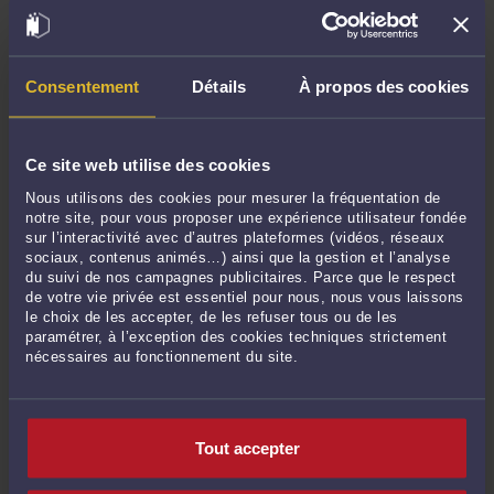
Avril 2023
Mars 2023
Février 2023
Consentement
Détails
À propos des cookies
Janvier 2023
Décembre 2022
Novembre 2022
Ce site web utilise des cookies
Octobre 2022
Nous utilisons des cookies pour mesurer la fréquentation de
notre site, pour vous proposer une expérience utilisateur fondée
Septembre 2022
sur l’interactivité avec d’autres plateformes (vidéos, réseaux
Août 2022
sociaux, contenus animés…) ainsi que la gestion et l’analyse
du suivi de nos campagnes publicitaires. Parce que le respect
Juillet 2022
de votre vie privée est essentiel pour nous, nous vous laissons
Juin 2022
le choix de les accepter, de les refuser tous ou de les
paramétrer, à l’exception des cookies techniques strictement
Mai 2022
nécessaires au fonctionnement du site.
Avril 2022
Mars 2022
Février 2022
Tout accepter
Janvier 2022
Décembre 2021