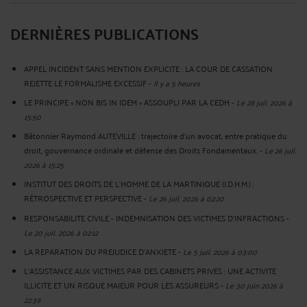
DERNIÈRES PUBLICATIONS
APPEL INCIDENT SANS MENTION EXPLICITE : LA COUR DE CASSATION
REJETTE LE FORMALISME EXCESSIF
-
Il y a 5 heures
LE PRINCIPE « NON BIS IN IDEM » ASSOUPLI PAR LA CEDH
-
Le 28 juil. 2026 à
15:50
Bâtonnier Raymond AUTEVILLE : trajectoire d’un avocat, entre pratique du
droit, gouvernance ordinale et défense des Droits Fondamentaux.
-
Le 26 juil.
2026 à 15:25
INSTITUT DES DROITS DE L'HOMME DE LA MARTINIQUE (I.D.H.M.) :
RÉTROSPECTIVE ET PERSPECTIVE
-
Le 26 juil. 2026 à 02:20
RESPONSABILITE CIVILE - INDEMNISATION DES VICTIMES D'INFRACTIONS
-
Le 20 juil. 2026 à 02:12
LA REPARATION DU PREJUDICE D’ANXIETE
-
Le 5 juil. 2026 à 03:00
L'ASSISTANCE AUX VICTIMES PAR DES CABINETS PRIVES : UNE ACTIVITE
ILLICITE ET UN RISQUE MAJEUR POUR LES ASSUREURS
-
Le 30 juin 2026 à
22:39