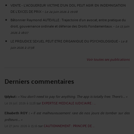
VENTE - L'ACQUEREUR VICTIME D'UN DOL PEUT AGIR EN INDEMNISATION
DE L'EXCES DE PRIX
-
Le 24 juin 2026 à 19:08
Bâtonnier Raymond AUTEVILLE : Trajectoire d’un avocat, entre pratique du
droit, gouvernance ordinale et défense des Droits Fondamentaux.
-
Le 13 juin
2026 à 18:07
LE PREJUDICE SEXUEL PEUT ETRE ORGANIQUE OU PSYCHOLOGIQUE
-
Le 8
juin 2026 à 17:38
Voir toutes ses publications
Derniers commentaires
tjdykut :
« You don’t need to pay for anything. The app is totally free. There’s ... »
Le 19 juil. 2026 à 11:28
sur
EXPERTISE MEDICALE JUDICIAIRE : ...
Elisabeth ROY :
« Il est malheureusement rare de nos jours de tomber sur des
prêteurs ... »
Le 27 janv. 2026 à 15:16
sur
CAUTIONNEMENT : PRINCIPE DE ...