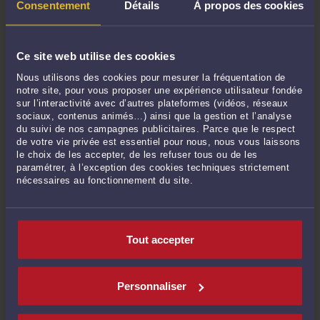
Consentement
Détails
À propos des cookies
Mars 2024
Février 2024
Janvier 2024
Ce site web utilise des cookies
Décembre 2023
Nous utilisons des cookies pour mesurer la fréquentation de
Novembre 2023
notre site, pour vous proposer une expérience utilisateur fondée
sur l’interactivité avec d’autres plateformes (vidéos, réseaux
Octobre 2023
sociaux, contenus animés…) ainsi que la gestion et l’analyse
Septembre 2023
du suivi de nos campagnes publicitaires. Parce que le respect
de votre vie privée est essentiel pour nous, nous vous laissons
Août 2023
le choix de les accepter, de les refuser tous ou de les
Juillet 2023
paramétrer, à l’exception des cookies techniques strictement
nécessaires au fonctionnement du site.
Juin 2023
Mai 2023
Avril 2023
Tout accepter
Mars 2023
Février 2023
Janvier 2023
Personnaliser
Décembre 2022