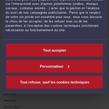
Juin 2023
sur l’interactivité avec d’autres plateformes (vidéos, réseaux
Mai 2023
sociaux, contenus animés…) ainsi que la gestion et l’analyse
du suivi de nos campagnes publicitaires. Parce que le respect
Avril 2023
de votre vie privée est essentiel pour nous, nous vous laissons
Mars 2023
le choix de les accepter, de les refuser tous ou de les
paramétrer, à l’exception des cookies techniques strictement
Février 2023
nécessaires au fonctionnement du site.
Janvier 2023
Décembre 2022
Novembre 2022
Tout accepter
Octobre 2022
Septembre 2022
Personnaliser
Août 2022
Juillet 2022
Juin 2022
Tout refuser, sauf les cookies techniques
Mai 2022
Avril 2022
Mars 2022
Février 2022