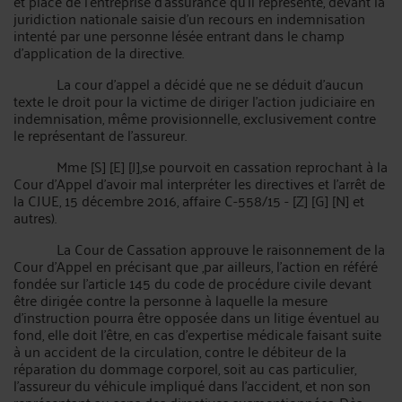
et place de l'entreprise d'assurance qu'il représente, devant la
juridiction nationale saisie d'un recours en indemnisation
intenté par une personne lésée entrant dans le champ
d'application de la directive.
La cour d'appel a décidé que ne se déduit d'aucun
texte le droit pour la victime de diriger l'action judiciaire en
indemnisation, même provisionnelle, exclusivement contre
le représentant de l'assureur.
Mme [S] [E] [J],se pourvoit en cassation reprochant à la
Cour d’Appel d’avoir mal interpréter les directives et l’arrêt de
la CJUE, 15 décembre 2016, affaire C-558/15 - [Z] [G] [N] et
autres).
La Cour de Cassation approuve le raisonnement de la
Cour d’Appel en précisant que ,par ailleurs, l'action en référé
fondée sur l'article 145 du code de procédure civile devant
être dirigée contre la personne à laquelle la mesure
d'instruction pourra être opposée dans un litige éventuel au
fond, elle doit l'être, en cas d'expertise médicale faisant suite
à un accident de la circulation, contre le débiteur de la
réparation du dommage corporel, soit au cas particulier,
l'assureur du véhicule impliqué dans l'accident, et non son
représentant au sens des directives susmentionnées. Dès