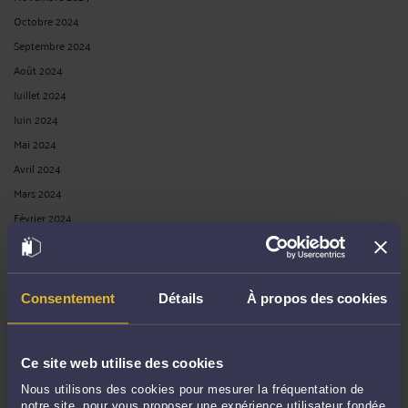
Octobre 2024
Septembre 2024
Août 2024
Juillet 2024
Juin 2024
Mai 2024
Avril 2024
Mars 2024
Février 2024
Janvier 2024
Décembre 2023
Novembre 2023
Consentement
Détails
À propos des cookies
Octobre 2023
Septembre 2023
Ce site web utilise des cookies
Août 2023
Juillet 2023
Nous utilisons des cookies pour mesurer la fréquentation de
notre site, pour vous proposer une expérience utilisateur fondée