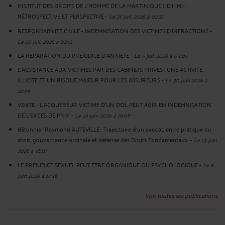
INSTITUT DES DROITS DE L'HOMME DE LA MARTINIQUE (I.D.H.M.) :
RÉTROSPECTIVE ET PERSPECTIVE
-
Le 26 juil. 2026 à 02:20
RESPONSABILITE CIVILE - INDEMNISATION DES VICTIMES D'INFRACTIONS
-
Le 20 juil. 2026 à 02:12
LA REPARATION DU PREJUDICE D’ANXIETE
-
Le 5 juil. 2026 à 03:00
L'ASSISTANCE AUX VICTIMES PAR DES CABINETS PRIVES : UNE ACTIVITE
ILLICITE ET UN RISQUE MAJEUR POUR LES ASSUREURS
-
Le 30 juin 2026 à
22:39
VENTE - L'ACQUEREUR VICTIME D'UN DOL PEUT AGIR EN INDEMNISATION
DE L'EXCES DE PRIX
-
Le 24 juin 2026 à 19:08
Bâtonnier Raymond AUTEVILLE : Trajectoire d’un avocat, entre pratique du
droit, gouvernance ordinale et défense des Droits Fondamentaux.
-
Le 13 juin
2026 à 18:07
LE PREJUDICE SEXUEL PEUT ETRE ORGANIQUE OU PSYCHOLOGIQUE
-
Le 8
juin 2026 à 17:38
Voir toutes ses publications