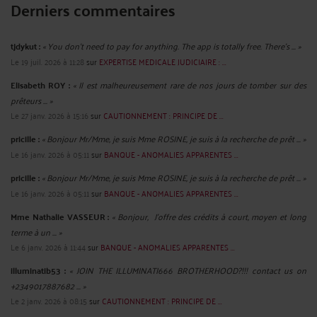
Derniers commentaires
tjdykut :
« You don’t need to pay for anything. The app is totally free. There’s ... »
Le 19 juil. 2026 à 11:28
sur
EXPERTISE MEDICALE JUDICIAIRE : ...
Elisabeth ROY :
« Il est malheureusement rare de nos jours de tomber sur des
prêteurs ... »
Le 27 janv. 2026 à 15:16
sur
CAUTIONNEMENT : PRINCIPE DE ...
pricille :
« Bonjour Mr/Mme, je suis Mme ROSINE, je suis à la recherche de prêt ... »
Le 16 janv. 2026 à 05:11
sur
BANQUE - ANOMALIES APPARENTES ...
pricille :
« Bonjour Mr/Mme, je suis Mme ROSINE, je suis à la recherche de prêt ... »
Le 16 janv. 2026 à 05:11
sur
BANQUE - ANOMALIES APPARENTES ...
Mme Nathalie VASSEUR :
« Bonjour, J’offre des crédits à court, moyen et long
terme à un ... »
Le 6 janv. 2026 à 11:44
sur
BANQUE - ANOMALIES APPARENTES ...
illuminatib53 :
« JOIN THE ILLUMINATI666 BROTHERHOOD?!!! contact us on
+2349017887682 ... »
Le 2 janv. 2026 à 08:15
sur
CAUTIONNEMENT : PRINCIPE DE ...