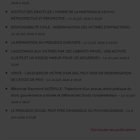
2026 à 15:25
INSTITUT DES DROITS DE L'HOMME DE LA MARTINIQUE (I.D.H.M.) :
RÉTROSPECTIVE ET PERSPECTIVE
-
Le 26 juil. 2026 à 02:20
RESPONSABILITE CIVILE - INDEMNISATION DES VICTIMES D'INFRACTIONS
-
Le 20 juil. 2026 à 02:12
LA REPARATION DU PREJUDICE D’ANXIETE
-
Le 5 juil. 2026 à 03:00
L'ASSISTANCE AUX VICTIMES PAR DES CABINETS PRIVES : UNE ACTIVITE
ILLICITE ET UN RISQUE MAJEUR POUR LES ASSUREURS
-
Le 30 juin 2026 à
22:39
VENTE - L'ACQUEREUR VICTIME D'UN DOL PEUT AGIR EN INDEMNISATION
DE L'EXCES DE PRIX
-
Le 24 juin 2026 à 19:08
Bâtonnier Raymond AUTEVILLE : Trajectoire d’un avocat, entre pratique du
droit, gouvernance ordinale et défense des Droits Fondamentaux.
-
Le 13 juin
2026 à 18:07
LE PREJUDICE SEXUEL PEUT ETRE ORGANIQUE OU PSYCHOLOGIQUE
-
Le 8
juin 2026 à 17:38
Voir toutes ses publications