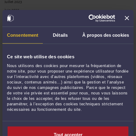
Juillet 2023
Juin 2023
Mai 2023
Avril 2023
Mars 2023
Consentement
Détails
À propos des cookies
Février 2023
Janvier 2023
Ce site web utilise des cookies
Décembre 2022
Nous utilisons des cookies pour mesurer la fréquentation de
Novembre 2022
notre site, pour vous proposer une expérience utilisateur fondée
Octobre 2022
sur l’interactivité avec d’autres plateformes (vidéos, réseaux
sociaux, contenus animés…) ainsi que la gestion et l’analyse
Septembre 2022
du suivi de nos campagnes publicitaires. Parce que le respect
Août 2022
de votre vie privée est essentiel pour nous, nous vous laissons
le choix de les accepter, de les refuser tous ou de les
Juillet 2022
paramétrer, à l’exception des cookies techniques strictement
Juin 2022
nécessaires au fonctionnement du site.
Mai 2022
Avril 2022
Mars 2022
Tout accepter