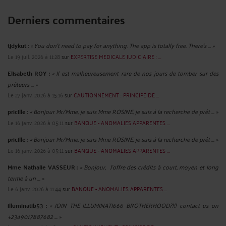
Derniers commentaires
tjdykut :
« You don’t need to pay for anything. The app is totally free. There’s ... »
Le 19 juil. 2026 à 11:28
sur
EXPERTISE MEDICALE JUDICIAIRE : ...
Elisabeth ROY :
« Il est malheureusement rare de nos jours de tomber sur des
prêteurs ... »
Le 27 janv. 2026 à 15:16
sur
CAUTIONNEMENT : PRINCIPE DE ...
pricille :
« Bonjour Mr/Mme, je suis Mme ROSINE, je suis à la recherche de prêt ... »
Le 16 janv. 2026 à 05:11
sur
BANQUE - ANOMALIES APPARENTES ...
pricille :
« Bonjour Mr/Mme, je suis Mme ROSINE, je suis à la recherche de prêt ... »
Le 16 janv. 2026 à 05:11
sur
BANQUE - ANOMALIES APPARENTES ...
Mme Nathalie VASSEUR :
« Bonjour, J’offre des crédits à court, moyen et long
terme à un ... »
Le 6 janv. 2026 à 11:44
sur
BANQUE - ANOMALIES APPARENTES ...
illuminatib53 :
« JOIN THE ILLUMINATI666 BROTHERHOOD?!!! contact us on
+2349017887682 ... »