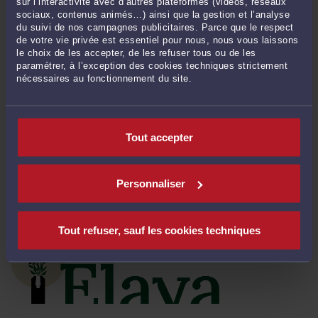
sur l’interactivité avec d’autres plateformes (vidéos, réseaux
sociaux, contenus animés…) ainsi que la gestion et l’analyse
du suivi de nos campagnes publicitaires. Parce que le respect
de votre vie privée est essentiel pour nous, nous vous laissons
IMPÔT SUR LES SOCIÉTÉS D’UNE ENTREPRISE EN PROCÉDURE
le choix de les accepter, de les refuser tous ou de les
COLLECTIVE : LA CRÉANCE DOIT ÊTRE PAYÉE À L’ÉCHÉANCE !
paramétrer, à l’exception des cookies techniques strictement
Par
Romain DU PLANTIER
le 25/10/2022
nécessaires au fonctionnement du site.
Retour sur une décision de la Cour de cassation rendue en matière de droit des
entreprises en difficulté et, plus particulièrement, de recouvrement par le fisc de
l’impôt sur les sociétés d’une entreprise en procédure collective. Faits Dans cette
Tout accepter
affaire, une société holding ...
Lire la suite >
Personnaliser
Tout refuser, sauf les cookies techniques