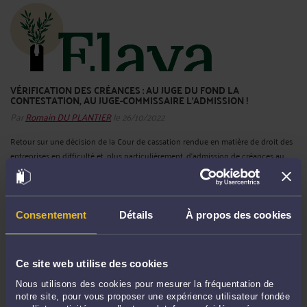
VÉRIFICATION DES CRÉANCES : AU JUGE DU FOND LA
CONTESTATION, AU JUGE-COMMISSAIRE L’ADMISSION !
Par
Romain DU PLANTIER
le 26/10/2022
Retour sur une décision de la Cour de cassation rendue en matière de droit des
entreprises en difficulté et, plus particulièrement, d’admission de créances au
passif d’une procédure collective en présence de contestations sérieuses émises
par le débiteur. Faits Dans ...
Lire la suite >
Consentement
Détails
À propos des cookies
Ce site web utilise des cookies
Nous utilisons des cookies pour mesurer la fréquentation de
notre site, pour vous proposer une expérience utilisateur fondée