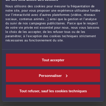
Vérification des créances : au juge du fond la contestation, au juge-
Nous utilisons des cookies pour mesurer la fréquentation de
commissaire l’admission !
-
Le 26 oct. 2022 à 18:26
notre site, pour vous proposer une expérience utilisateur fondée
sur l’interactivité avec d’autres plateformes (vidéos, réseaux
Impôt sur les sociétés d’une entreprise en procédure collective : la créance
sociaux, contenus animés…) ainsi que la gestion et l’analyse
doit être payée à l’échéance !
-
Le 25 oct. 2022 à 21:26
du suivi de nos campagnes publicitaires. Parce que le respect
Plan de redressement : les créanciers ne peuvent pas être payés au-delà de
de votre vie privée est essentiel pour nous, nous vous laissons
le choix de les accepter, de les refuser tous ou de les
leur admission au passif !
-
Le 25 oct. 2022 à 19:18
paramétrer, à l’exception des cookies techniques strictement
Résiliation du bail commercial en liquidation judiciaire : le juge-commissaire
nécessaires au fonctionnement du site.
ne peut pas accorder des délais de paiement !
-
Le 25 oct. 2022 à 17:40
Dirigeant caution : une mention manuscrite incorrecte n’est pas forcément
nulle !
-
Le 11 mai 2022 à 17:40
Tout accepter
Ouverture d’un redressement judiciaire : la saisie des rémunérations doit
s’arrêter !
-
Le 11 mai 2022 à 17:37
Personnaliser
Voir toutes ses publications
Tout refuser, sauf les cookies techniques
RECHERCHE