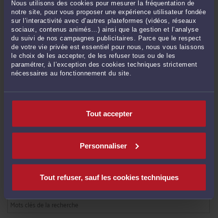
commissaire l’admission !
-
Le 26 oct. 2022 à 18:26
Nous utilisons des cookies pour mesurer la fréquentation de
notre site, pour vous proposer une expérience utilisateur fondée
Impôt sur les sociétés d’une entreprise en procédure collective : la créance
sur l’interactivité avec d’autres plateformes (vidéos, réseaux
doit être payée à l’échéance !
-
Le 25 oct. 2022 à 21:26
sociaux, contenus animés…) ainsi que la gestion et l’analyse
Plan de redressement : les créanciers ne peuvent pas être payés au-delà de
du suivi de nos campagnes publicitaires. Parce que le respect
de votre vie privée est essentiel pour nous, nous vous laissons
leur admission au passif !
-
Le 25 oct. 2022 à 19:18
le choix de les accepter, de les refuser tous ou de les
Résiliation du bail commercial en liquidation judiciaire : le juge-commissaire
paramétrer, à l’exception des cookies techniques strictement
ne peut pas accorder des délais de paiement !
-
Le 25 oct. 2022 à 17:40
nécessaires au fonctionnement du site.
Dirigeant caution : une mention manuscrite incorrecte n’est pas forcément
nulle !
-
Le 11 mai 2022 à 17:40
Ouverture d’un redressement judiciaire : la saisie des rémunérations doit
Tout accepter
s’arrêter !
-
Le 11 mai 2022 à 17:37
Voir toutes ses publications
Personnaliser
RECHERCHE
Tout refuser, sauf les cookies techniques