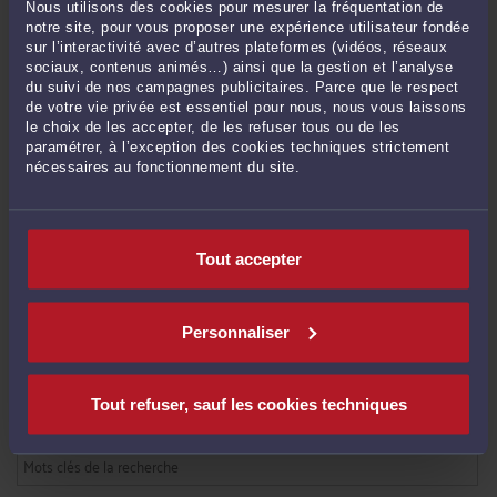
commissaire l’admission !
-
Le 26 oct. 2022 à 18:26
Nous utilisons des cookies pour mesurer la fréquentation de
notre site, pour vous proposer une expérience utilisateur fondée
Impôt sur les sociétés d’une entreprise en procédure collective : la créance
sur l’interactivité avec d’autres plateformes (vidéos, réseaux
doit être payée à l’échéance !
-
Le 25 oct. 2022 à 21:26
sociaux, contenus animés…) ainsi que la gestion et l’analyse
Plan de redressement : les créanciers ne peuvent pas être payés au-delà de
du suivi de nos campagnes publicitaires. Parce que le respect
de votre vie privée est essentiel pour nous, nous vous laissons
leur admission au passif !
-
Le 25 oct. 2022 à 19:18
le choix de les accepter, de les refuser tous ou de les
Résiliation du bail commercial en liquidation judiciaire : le juge-commissaire
paramétrer, à l’exception des cookies techniques strictement
ne peut pas accorder des délais de paiement !
-
Le 25 oct. 2022 à 17:40
nécessaires au fonctionnement du site.
Dirigeant caution : une mention manuscrite incorrecte n’est pas forcément
nulle !
-
Le 11 mai 2022 à 17:40
Ouverture d’un redressement judiciaire : la saisie des rémunérations doit
Tout accepter
s’arrêter !
-
Le 11 mai 2022 à 17:37
Voir toutes ses publications
Personnaliser
RECHERCHE
Tout refuser, sauf les cookies techniques