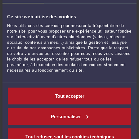
10:22
Accident de service – Indemnisation – Evaluation des préjudices : La victime
Ce site web utilise des cookies
est fondée à solliciter la mise en place d’une expertise judiciaire
-
Le 22 juin
2026 à 15:15
Nous utilisons des cookies pour mesurer la fréquentation de
notre site, pour vous proposer une expérience utilisateur fondée
Accident de la route - Erreur médicale - Assurance : Une expertise médicale
sur l’interactivité avec d’autres plateformes (vidéos, réseaux
judiciaire peut être demandé même sans expertise amiable préalable.
-
Le 19
sociaux, contenus animés…) ainsi que la gestion et l’analyse
juin 2026 à 08:58
du suivi de nos campagnes publicitaires. Parce que le respect
de votre vie privée est essentiel pour nous, nous vous laissons
Voir toutes ses publications
le choix de les accepter, de les refuser tous ou de les
paramétrer, à l’exception des cookies techniques strictement
nécessaires au fonctionnement du site.
Derniers commentaires
Tout accepter
M. Baby CINDY :
« Great! Create Your Own [AI agent] https://remio.ai »
Le 15 juil. 2026 à 03:41
sur
Accident de la circulation - ...
M. Baby CINDY :
« Great! Create Your Own [Agent-native Platform]
Personnaliser
https://sandbase.ai »
Le 12 juil. 2026 à 04:21
sur
Accident de la circulation - ...
Tout refuser, sauf les cookies techniques
M. Baby CINDY :
« Great! Create Your Own [Flow Music] https://flowmusic.co »