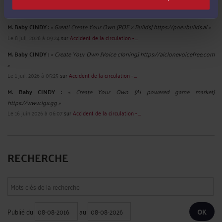
Le 12 juil. 2026 à 04:14
sur
Accident de la circulation - ...
M. Baby CINDY :
« Great! Create Your Own [POE 2 Builds] https://poe2builds.ai »
Le 8 juil. 2026 à 09:24
sur
Accident de la circulation - ...
M. Baby CINDY :
« Create Your Own [Voice cloning] https://aiclonevoicefree.com
»
Le 1 juil. 2026 à 05:25
sur
Accident de la circulation - ...
M. Baby CINDY :
« Create Your Own [AI powered game market]
https://www.igx.gg »
Le 16 juin 2026 à 06:07
sur
Accident de la circulation - ...
RECHERCHE
Publié du
au