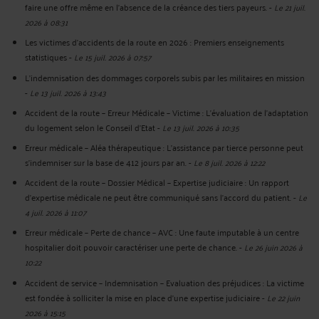
faire une offre même en l'absence de la créance des tiers payeurs.
-
Le 21 juil.
2026 à 08:31
Les victimes d’accidents de la route en 2026 : Premiers enseignements
statistiques
-
Le 15 juil. 2026 à 07:57
L’indemnisation des dommages corporels subis par les militaires en mission
-
Le 13 juil. 2026 à 13:43
Accident de la route – Erreur Médicale – Victime : L’évaluation de l’adaptation
du logement selon le Conseil d’Etat
-
Le 13 juil. 2026 à 10:35
Erreur médicale – Aléa thérapeutique : L’assistance par tierce personne peut
s’indemniser sur la base de 412 jours par an.
-
Le 8 juil. 2026 à 12:22
Accident de la route – Dossier Médical – Expertise judiciaire : Un rapport
d'expertise médicale ne peut être communiqué sans l'accord du patient.
-
Le
4 juil. 2026 à 11:07
Erreur médicale – Perte de chance – AVC : Une faute imputable à un centre
hospitalier doit pouvoir caractériser une perte de chance.
-
Le 26 juin 2026 à
10:22
Accident de service – Indemnisation – Evaluation des préjudices : La victime
est fondée à solliciter la mise en place d’une expertise judiciaire
-
Le 22 juin
2026 à 15:15