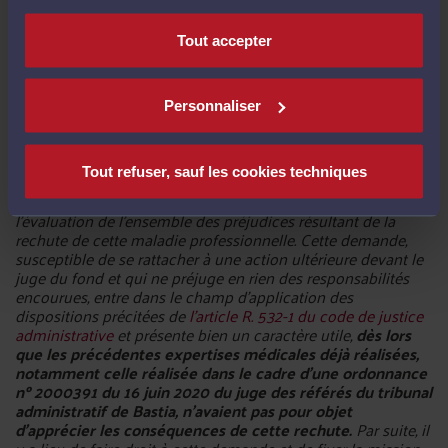
Tout accepter
CAA Marseille 5 juin 2025 n°25MA00544 :
Personnaliser
Tout refuser, sauf les cookies techniques
« 7. La mesure d'expertise demandée par Mme D porte sur
l'évaluation de l'ensemble des préjudices résultant de la
rechute de cette maladie professionnelle. Cette demande,
susceptible de se rattacher à une action ultérieure devant le
juge du fond et qui ne préjuge en rien des responsabilités
encourues, entre dans le champ d'application des
dispositions précitées de
l'article R. 532-1 du code de justice
administrative
et présente bien un caractère utile,
dès lors
que les précédentes expertises médicales déjà réalisées,
notamment celle réalisée dans le cadre d'une ordonnance
nº 2000391 du 16 juin 2020 du juge des référés du tribunal
administratif de Bastia, n'avaient pas pour objet
d'apprécier les conséquences de cette rechute.
Par suite, il