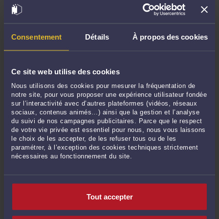
du logement selon le Conseil d’Etat
-
Le 13 juil. 2026 à 10:35
Erreur médicale – Aléa thérapeutique : L’assistance par tierce personne peut
s’indemniser sur la base de 412 jours par an.
-
Le 8 juil. 2026 à 12:22
Consentement
Détails
À propos des cookies
Accident de la route – Dossier Médical – Expertise judiciaire : Un rapport
d'expertise médicale ne peut être communiqué sans l'accord du patient.
-
Le
4 juil. 2026 à 11:07
Ce site web utilise des cookies
Erreur médicale – Perte de chance – AVC : Une faute imputable à un centre
hospitalier doit pouvoir caractériser une perte de chance.
-
Le 26 juin 2026 à
Nous utilisons des cookies pour mesurer la fréquentation de
notre site, pour vous proposer une expérience utilisateur fondée
10:22
sur l’interactivité avec d’autres plateformes (vidéos, réseaux
Accident de service – Indemnisation – Evaluation des préjudices : La victime
sociaux, contenus animés…) ainsi que la gestion et l’analyse
est fondée à solliciter la mise en place d’une expertise judiciaire
-
Le 22 juin
du suivi de nos campagnes publicitaires. Parce que le respect
2026 à 15:15
de votre vie privée est essentiel pour nous, nous vous laissons
le choix de les accepter, de les refuser tous ou de les
Accident de la route - Erreur médicale - Assurance : Une expertise médicale
paramétrer, à l’exception des cookies techniques strictement
judiciaire peut être demandé même sans expertise amiable préalable.
-
Le 19
nécessaires au fonctionnement du site.
juin 2026 à 08:58
Voir toutes ses publications
Tout accepter