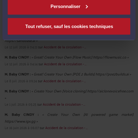
Derniers commentaires
Personnaliser
M. Baby CINDY :
« Great! Create Your Own [AI agent] https://remio.ai »
Le 15 juil. 2026 à 03:41
sur
Accident de la circulation - ...
Tout refuser, sauf les cookies techniques
M. Baby CINDY :
« Great! Create Your Own [Agent-native Platform]
https://sandbase.ai »
Le 12 juil. 2026 à 04:21
sur
Accident de la circulation - ...
M. Baby CINDY :
« Great! Create Your Own [Flow Music] https://flowmusic.co »
Le 12 juil. 2026 à 04:14
sur
Accident de la circulation - ...
M. Baby CINDY :
« Great! Create Your Own [POE 2 Builds] https://poe2builds.ai »
Le 8 juil. 2026 à 09:24
sur
Accident de la circulation - ...
M. Baby CINDY :
« Create Your Own [Voice cloning] https://aiclonevoicefree.com
»
Le 1 juil. 2026 à 05:25
sur
Accident de la circulation - ...
M. Baby CINDY :
« Create Your Own [AI powered game market]
https://www.igx.gg »
Le 16 juin 2026 à 06:07
sur
Accident de la circulation - ...