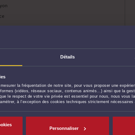
Lyon
ce
t de vente ou de LOA ?
Détails
ACHEVA pour obtenir un avis juridique clair,
e remise anticipée ou une mauvaise information
ies
t à l’annulation du contrat, voir à l’obtention de
mesurer la fréquentation de notre site, pour vous proposer une expérien
ateformes (vidéos, réseaux sociaux, contenus animés…) ainsi que la gesti
sommateur – Droit de la consommation –
ue le respect de votre vie privée est essentiel pour nous, nous vous la
ramétrer, à l’exception des cookies techniques strictement nécessaires
rat de vente avec ou sans option d’achat
ookies
la signature ?
Personnaliser