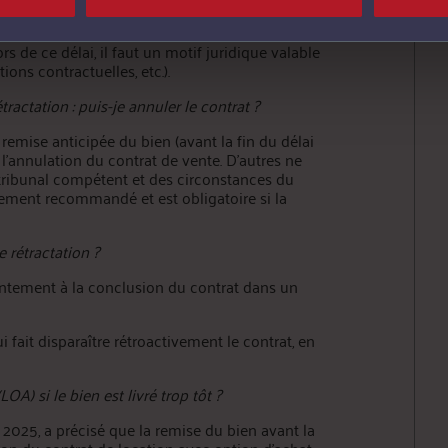
à crédit (ex : voiture, électroménager,
n droit de rétractation. Si vous exercez ce droit
rs de ce délai, il faut un motif juridique valable
ons contractuelles, etc.).
tractation : puis-je annuler le contrat ?
 remise anticipée du bien (avant la fin du délai
t l’annulation du contrat de vente. D’autres ne
 tribunal compétent et des circonstances du
ement recommandé et est obligatoire si la
 rétractation ?
sentement à la conclusion du contrat dans un
i fait disparaître rétroactivement le contrat, en
A) si le bien est livré trop tôt ?
 2025, a précisé que la remise du bien avant la