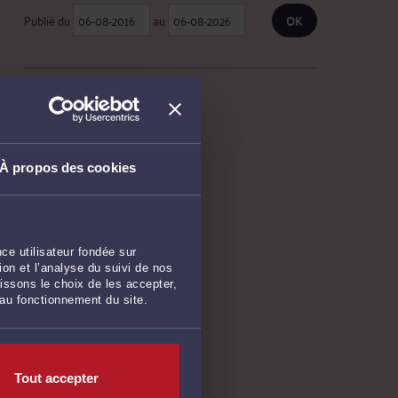
Publié du
au
ARCHIVES
Mars 2026
À propos des cookies
Février 2026
Novembre 2025
Octobre 2025
ce utilisateur fondée sur
Septembre 2025
on et l’analyse du suivi de nos
issons le choix de les accepter,
Juillet 2025
 au fonctionnement du site.
Juin 2025
Avril 2025
Mars 2025
Tout accepter