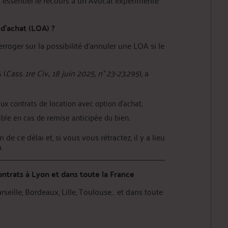
d essentiel le recours à un Avocat expérimenté
 d’achat (LOA) ?
erroger sur la possibilité d’annuler une LOA si le
 (
Cass. 1re Civ., 18 juin 2025, n° 23-23.295
), a
aux contrats de location avec option d’achat,
sible en cas de remise anticipée du bien.
de ce délai et, si vous vous rétractez, il y a lieu
.
ntrats à Lyon et dans toute la France
arseille, Bordeaux, Lille, Toulouse… et dans toute