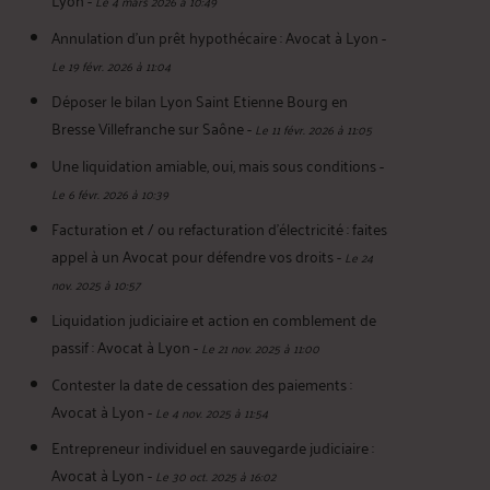
Le 4 mars 2026 à 10:49
Annulation d’un prêt hypothécaire : Avocat à Lyon
-
Le 19 févr. 2026 à 11:04
Déposer le bilan Lyon Saint Etienne Bourg en
Bresse Villefranche sur Saône
-
Le 11 févr. 2026 à 11:05
Une liquidation amiable, oui, mais sous conditions
-
Le 6 févr. 2026 à 10:39
Facturation et / ou refacturation d’électricité : faites
appel à un Avocat pour défendre vos droits
-
Le 24
nov. 2025 à 10:57
Liquidation judiciaire et action en comblement de
passif : Avocat à Lyon
-
Le 21 nov. 2025 à 11:00
Contester la date de cessation des paiements :
Avocat à Lyon
-
Le 4 nov. 2025 à 11:54
Entrepreneur individuel en sauvegarde judiciaire :
Avocat à Lyon
-
Le 30 oct. 2025 à 16:02