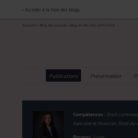
<
Accéder à la liste des blogs
Avocat.fr
>
Blog des avocats
>
Blog de Me Zaïra APACHEVA
Publications
Présentation
P
Compétences :
Droit commercia
bancaire et financier, Droit du
Barreau :
Lyon