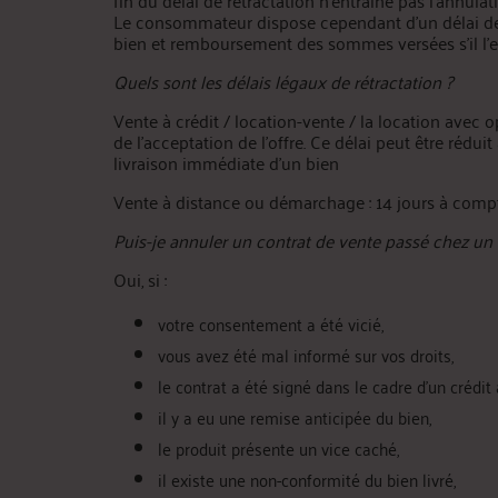
fin du délai de rétractation n'entraîne pas l’annula
Le consommateur dispose cependant d’un délai de r
bien et remboursement des sommes versées s’il l’e
Quels sont les délais légaux de rétractation ?
Vente à crédit / location-vente / la location avec o
de l’acceptation de l’offre. Ce délai peut être rédui
livraison immédiate d’un bien
Vente à distance ou démarchage : 14 jours à compte
Puis-je annuler un contrat de vente passé chez un
Oui, si :
votre consentement a été vicié,
vous avez été mal informé sur vos droits,
le contrat a été signé dans le cadre d’un crédit 
il y a eu une remise anticipée du bien,
le produit présente un vice caché,
il existe une non-conformité du bien livré,