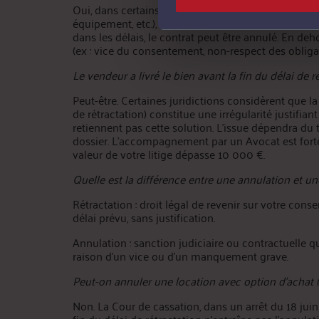
Oui, dans certains cas. Si vous avez acheté un bien 
équipement, etc.), vous bénéficiez généralement d’u
dans les délais, le contrat peut être annulé. En deho
(ex : vice du consentement, non-respect des obligati
Le vendeur a livré le bien avant la fin du délai de ré
Peut-être. Certaines juridictions considèrent que la
de rétractation) constitue une irrégularité justifian
retiennent pas cette solution. L’issue dépendra du
dossier. L’accompagnement par un Avocat est fort
valeur de votre litige dépasse 10 000 €.
Quelle est la différence entre une annulation et une
Rétractation : droit légal de revenir sur votre con
délai prévu, sans justification.
Annulation : sanction judiciaire ou contractuelle qu
raison d’un vice ou d’un manquement grave.
Peut-on annuler une location avec option d’achat (LO
Non. La Cour de cassation, dans un arrêt du 18 juin