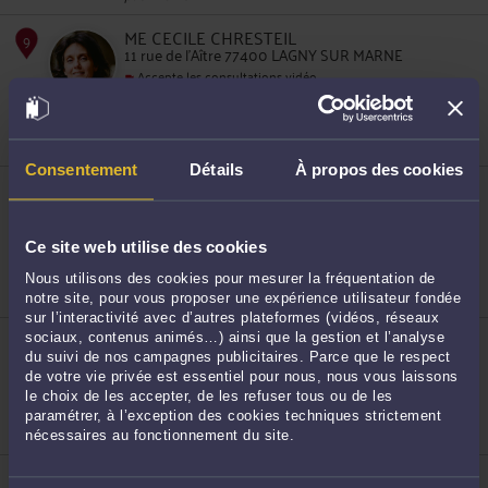
ME CECILE CHRESTEIL
11 rue de l'Aître 77400 LAGNY SUR MARNE
Accepte les consultations vidéo
Droit du travail
Droit pénal
Droit de la famille, des personnes et de leur
8
patrimoine
Consentement
Détails
À propos des cookies
ME VANESSA REA
6 Avenue Gabriel 77500 CHELLES
Accepte les consultations vidéo
Ce site web utilise des cookies
Droit du travail
Droit de la famille, des personnes et de leur
patrimoine
Nous utilisons des cookies pour mesurer la fréquentation de
Fonction publique
notre site, pour vous proposer une expérience utilisateur fondée
sur l’interactivité avec d’autres plateformes (vidéos, réseaux
ME BENOIT ALBERT
sociaux, contenus animés…) ainsi que la gestion et l’analyse
55 rue Aristide Briand 77100 MEAUX
du suivi de nos campagnes publicitaires. Parce que le respect
de votre vie privée est essentiel pour nous, nous vous laissons
Accepte les consultations vidéo
le choix de les accepter, de les refuser tous ou de les
Droit du travail
9
Droit du crédit et de la consommation
paramétrer, à l’exception des cookies techniques strictement
Procédure civile
nécessaires au fonctionnement du site.
ME FANNY MARNEAU