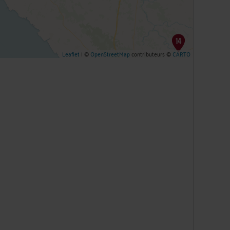
Leaflet
| ©
OpenStreetMap
contributeurs ©
CARTO