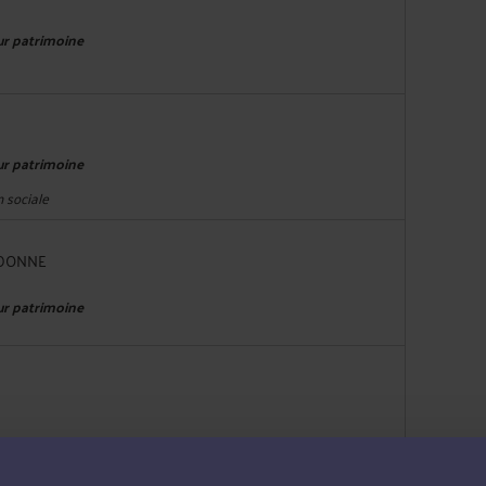
eur patrimoine
eur patrimoine
n sociale
IDONNE
eur patrimoine