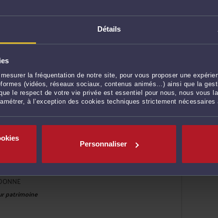
eur patrimoine
Détails
ies
mesurer la fréquentation de notre site, pour vous proposer une expérien
ateformes (vidéos, réseaux sociaux, contenus animés…) ainsi que la gesti
ue le respect de votre vie privée est essentiel pour nous, nous vous la
ramétrer, à l’exception des cookies techniques strictement nécessaires
eur patrimoine
ookies
Personnaliser
IDONNE
eur patrimoine