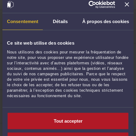
Procédure d'appel
ME JEAN-FRANÇOIS SEGARD
22-24 Avenue du Peuple Belge 59000 LILLE
Consentement
Détails
À propos des cookies
188
Droit commercial, des affaires et de la concurrence
Droit pénal
Droit du dommage corporel
Ce site web utilise des cookies
ME DAPHNÉ JORE
Nous utilisons des cookies pour mesurer la fréquentation de
21, rue de l'Hôpital militaire 59000 LILLE
notre site, pour vous proposer une expérience utilisateur fondée
Accepte les consultations vidéo
sur l’interactivité avec d’autres plateformes (vidéos, réseaux
Droit des garanties, des sûretés et des mesures
sociaux, contenus animés…) ainsi que la gestion et l’analyse
d'exécution
189
du suivi de nos campagnes publicitaires. Parce que le respect
Droit du crédit et de la consommation
Droit de la famille, des personnes et de leur
de votre vie privée est essentiel pour nous, nous vous laissons
patrimoine
le choix de les accepter, de les refuser tous ou de les
paramétrer, à l’exception des cookies techniques strictement
ME DAMIEN LAUGIER
nécessaires au fonctionnement du site.
14, rue du Sec Arembault 59000 LILLE
Droit commercial, des affaires et de la concurrence
Tout accepter
190
ME HUGO FORT
146, rue Pierre Mauroy 59000 LILLE