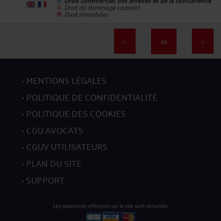
Droit commercial, des affaires et de la concurrence
196
Droit du dommage corporel
Droit immobilier
<
10
>
MENTIONS LÉGALES
197
POLITIQUE DE CONFIDENTIALITÉ
POLITIQUE DES COOKIES
CGU AVOCATS
CGUV UTILISATEURS
198
PLAN DU SITE
SUPPORT