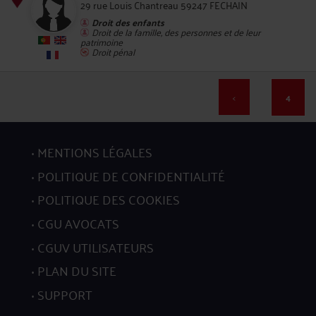
29 rue Louis Chantreau 59247 FECHAIN
Droit des enfants
Droit de la famille, des personnes et de leur
76
patrimoine
Droit pénal
<
4
MENTIONS LÉGALES
77
POLITIQUE DE CONFIDENTIALITÉ
POLITIQUE DES COOKIES
CGU AVOCATS
CGUV UTILISATEURS
78
PLAN DU SITE
SUPPORT