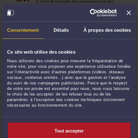
Droit de la famille, des personnes et de leur
patrimoine
ME SARAH DOUCHY
66 Avenue Clémenceau 59300 VALENCIENNES
Accepte les consultations vidéo
68
Consentement
Détails
À propos des cookies
Droit des enfants
Droit de la famille, des personnes et de leur
patrimoine
Droit pénal
Ce site web utilise des cookies
ME AGATHE TIMMERMAN
Nous utilisons des cookies pour mesurer la fréquentation de
77 rue d'Hurlupin 59560 COMINES
notre site, pour vous proposer une expérience utilisateur fondée
Accepte les consultations vidéo
sur l’interactivité avec d’autres plateformes (vidéos, réseaux
69
Droit des enfants
sociaux, contenus animés…) ainsi que la gestion et l’analyse
Droit des étrangers et de la nationalité
du suivi de nos campagnes publicitaires. Parce que le respect
Droit de la famille, des personnes et de leur
de votre vie privée est essentiel pour nous, nous vous laissons
patrimoine
le choix de les accepter, de les refuser tous ou de les
paramétrer, à l’exception des cookies techniques strictement
ME CÉCILE CARRILLON
nécessaires au fonctionnement du site.
136, Bld Montebello 59000 LILLE
Accepte les consultations vidéo
Droit des enfants
Droit commercial, des affaires et de la concurrence
70
Droit pénal
Tout accepter